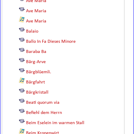
Ave Maria
Ave Maria
Ave Maria
Balaio
Ballo In Fa Dieses Minore
Baraba Ba
Bärg-Arve
Bärgblüemli.
Bärgfahrt
Bärgkristall
Beati quorum via
Befiehl dem Herrn
Beim Eselein im warmen Stall
Beim Kronenwirt