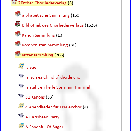
Zürcher Chorliederverlag
(8)
alphabetische Sammlung
(160)
Bibliothek des Chorliederverlags
(1626)
Kanon Sammlung
(13)
Komponisten Sammlung
(36)
Notensammlung
(766)
's Seeli
,s isch es Chind uf d’Ärde cho
,s staht en helle Stern am Himmel
31 Kanons
(33)
4 Abendlieder für Frauenchor
(4)
A Carribean Party
A Spoonful Of Sugar