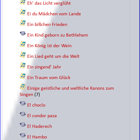
Eh' das Licht verglüht
Ei du Mädchen vom Lande
Ein bißchen Frieden
Ein Kind geborn zu Bethlehem
Ein König ist der Wein
Ein Lied geht um die Welt
Ein singend' Jahr
Ein Traum vom Glück
Einige geistliche und weltliche Kanons zum
Singen
(7)
El choclo
El condor pasa
El Haderech
El Hambo