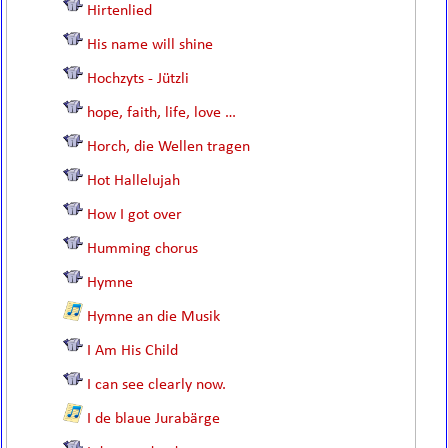
Hirtenlied
His name will shine
Hochzyts - Jützli
hope, faith, life, love …
Horch, die Wellen tragen
Hot Hallelujah
How I got over
Humming chorus
Hymne
Hymne an die Musik
I Am His Child
I can see clearly now.
I de blaue Jurabärge