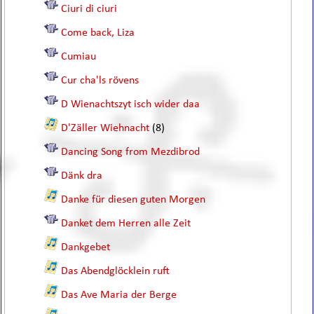
Ciuri di ciuri
Come back, Liza
Cumiau
Cur cha'ls rövens
D Wienachtszyt isch wider daa
D'Zäller Wiehnacht
(8)
Dancing Song from Mezdibrod
Dänk dra
Danke für diesen guten Morgen
Danket dem Herren alle Zeit
Dankgebet
Das Abendglöcklein ruft
Das Ave Maria der Berge