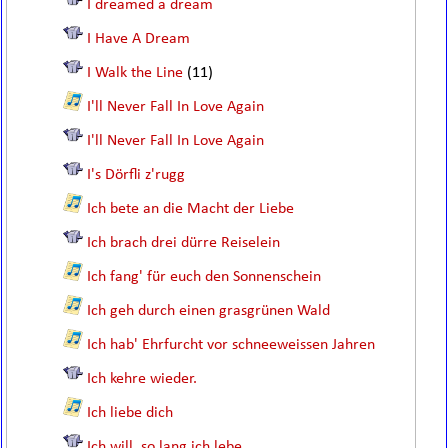
I dreamed a dream
I Have A Dream
I Walk the Line
(11)
I'll Never Fall In Love Again
I'll Never Fall In Love Again
I's Dörfli z'rugg
Ich bete an die Macht der Liebe
Ich brach drei dürre Reiselein
Ich fang' für euch den Sonnenschein
Ich geh durch einen grasgrünen Wald
Ich hab' Ehrfurcht vor schneeweissen Jahren
Ich kehre wieder.
Ich liebe dich
Ich will, so lang ich lebe