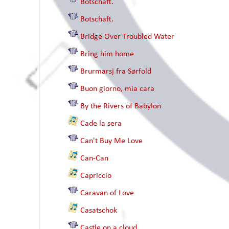
Botschaft.
Botschaft.
Bridge Over Troubled Water
Bring him home
Brurmarsj fra Sørfold
Buon giorno, mia cara
By the Rivers of Babylon
Cade la sera
Can't Buy Me Love
Can-Can
Capriccio
Caravan of Love
Casatschok
Castle on a cloud