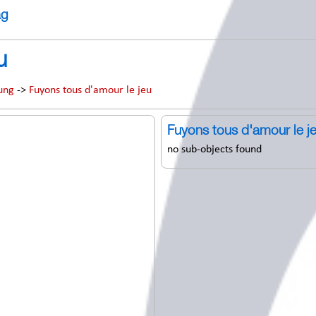
ag
u
ung
->
Fuyons tous d'amour le jeu
Fuyons tous d'amour le j
no sub-objects found