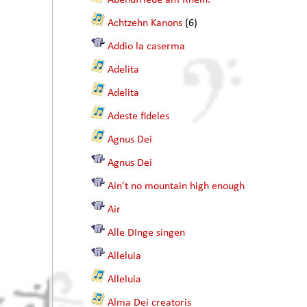
Abendfriede am Rhein.
Achtzehn Kanons
(6)
Addio la caserma
Adelita
Adelita
Adeste fideles
Agnus Dei
Agnus Dei
Ain't no mountain high enough
Air
Alle DInge singen
Alleluia
Alleluia
Alma Dei creatoris