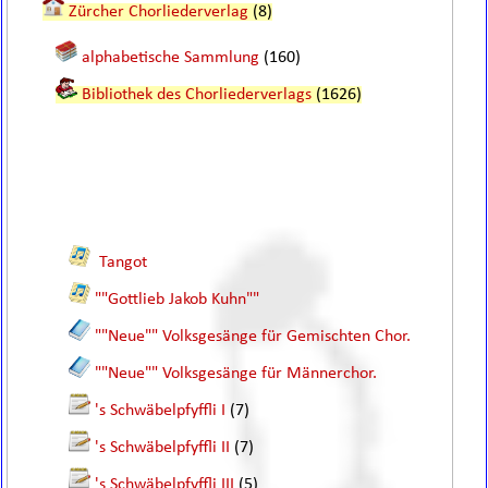
Zürcher Chorliederverlag
(8)
alphabetische Sammlung
(160)
Bibliothek des Chorliederverlags
(1626)
Tangot
""Gottlieb Jakob Kuhn""
""Neue"" Volksgesänge für Gemischten Chor.
""Neue"" Volksgesänge für Männerchor.
's Schwäbelpfyffli I
(7)
's Schwäbelpfyffli II
(7)
's Schwäbelpfyffli III
(5)