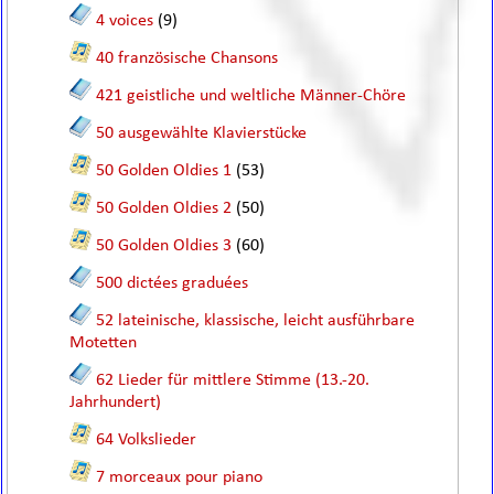
4 voices
(9)
40 französische Chansons
421 geistliche und weltliche Männer-Chöre
50 ausgewählte Klavierstücke
50 Golden Oldies 1
(53)
50 Golden Oldies 2
(50)
50 Golden Oldies 3
(60)
500 dictées graduées
52 lateinische, klassische, leicht ausführbare
Motetten
62 Lieder für mittlere Stimme (13.-20.
Jahrhundert)
64 Volkslieder
7 morceaux pour piano