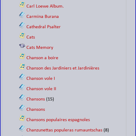
Carl Loewe Album.
Carmina Burana
Cathedral Psalter
Cats
Cats Memory
Chanson a boire
Chanson des Jardiniers et Jardinières
Chanson vole I
Chanson vole II
Chansons
(15)
Chansons
Chansons populaires espagnoles
Chanzunettas populeras rumauntschas
(8)