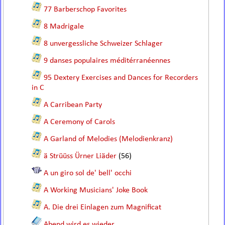
77 Barberschop Favorites
8 Madrigale
8 unvergessliche Schweizer Schlager
9 danses populaires méditérranéennes
95 Dextery Exercises and Dances for Recorders
in C
A Carribean Party
A Ceremony of Carols
A Garland of Melodies (Melodienkranz)
ä Strüüss Ürner Liäder
(56)
A un giro sol de' bell' occhi
A Working Musicians' Joke Book
A. Die drei Einlagen zum Magnificat
Abend wird es wieder