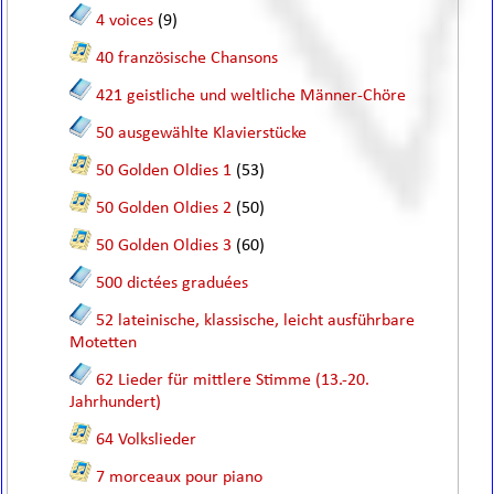
4 voices
(9)
40 französische Chansons
421 geistliche und weltliche Männer-Chöre
50 ausgewählte Klavierstücke
50 Golden Oldies 1
(53)
50 Golden Oldies 2
(50)
50 Golden Oldies 3
(60)
500 dictées graduées
52 lateinische, klassische, leicht ausführbare
Motetten
62 Lieder für mittlere Stimme (13.-20.
Jahrhundert)
64 Volkslieder
7 morceaux pour piano