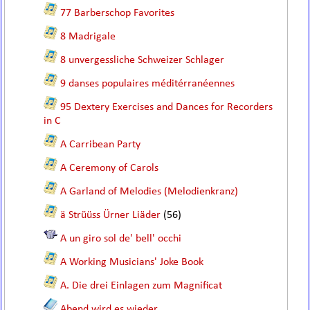
77 Barberschop Favorites
8 Madrigale
8 unvergessliche Schweizer Schlager
9 danses populaires méditérranéennes
95 Dextery Exercises and Dances for Recorders
in C
A Carribean Party
A Ceremony of Carols
A Garland of Melodies (Melodienkranz)
ä Strüüss Ürner Liäder
(56)
A un giro sol de' bell' occhi
A Working Musicians' Joke Book
A. Die drei Einlagen zum Magnificat
Abend wird es wieder