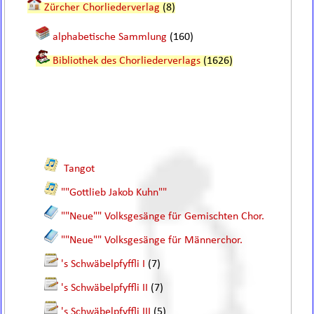
Zürcher Chorliederverlag
(8)
alphabetische Sammlung
(160)
Bibliothek des Chorliederverlags
(1626)
Tangot
""Gottlieb Jakob Kuhn""
""Neue"" Volksgesänge für Gemischten Chor.
""Neue"" Volksgesänge für Männerchor.
's Schwäbelpfyffli I
(7)
's Schwäbelpfyffli II
(7)
's Schwäbelpfyffli III
(5)