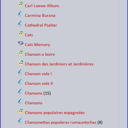
Carl Loewe Album.
Carmina Burana
Cathedral Psalter
Cats
Cats Memory
Chanson a boire
Chanson des Jardiniers et Jardinières
Chanson vole I
Chanson vole II
Chansons
(15)
Chansons
Chansons populaires espagnoles
Chanzunettas populeras rumauntschas
(8)