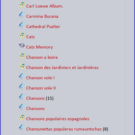
Carl Loewe Album.
Carmina Burana
Cathedral Psalter
Cats
Cats Memory
Chanson a boire
Chanson des Jardiniers et Jardinières
Chanson vole I
Chanson vole II
Chansons
(15)
Chansons
Chansons populaires espagnoles
Chanzunettas populeras rumauntschas
(8)