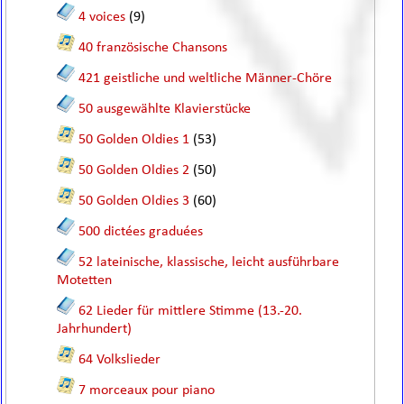
4 voices
(9)
40 französische Chansons
421 geistliche und weltliche Männer-Chöre
50 ausgewählte Klavierstücke
50 Golden Oldies 1
(53)
50 Golden Oldies 2
(50)
50 Golden Oldies 3
(60)
500 dictées graduées
52 lateinische, klassische, leicht ausführbare
Motetten
62 Lieder für mittlere Stimme (13.-20.
Jahrhundert)
64 Volkslieder
7 morceaux pour piano