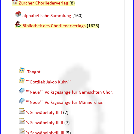
Zürcher Chorliederverlag
(8)
alphabetische Sammlung
(160)
Bibliothek des Chorliederverlags
(1626)
Tangot
""Gottlieb Jakob Kuhn""
""Neue"" Volksgesänge für Gemischten Chor.
""Neue"" Volksgesänge für Männerchor.
's Schwäbelpfyffli I
(7)
's Schwäbelpfyffli II
(7)
's Schwäbelpfyffli III
(5)