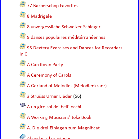
77 Barberschop Favorites
8 Madrigale
8 unvergessliche Schweizer Schlager
9 danses populaires méditérranéennes
95 Dextery Exercises and Dances for Recorders
in C
A Carribean Party
A Ceremony of Carols
A Garland of Melodies (Melodienkranz)
ä Strüüss Ürner Liäder
(56)
A un giro sol de' bell' occhi
A Working Musicians' Joke Book
A. Die drei Einlagen zum Magnificat
Abend wird es wieder