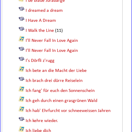
I de blaue Jurabärge
I dreamed a dream
I Have A Dream
I Walk the Line
(11)
I'll Never Fall In Love Again
I'll Never Fall In Love Again
I's Dörfli z'rugg
Ich bete an die Macht der Liebe
Ich brach drei dürre Reiselein
Ich fang' für euch den Sonnenschein
Ich geh durch einen grasgrünen Wald
Ich hab' Ehrfurcht vor schneeweissen Jahren
Ich kehre wieder.
Ich liebe dich