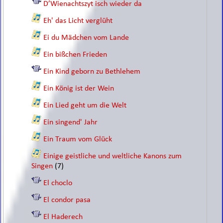
D’Wienachtszyt isch wieder da
Eh' das Licht verglüht
Ei du Mädchen vom Lande
Ein bißchen Frieden
Ein Kind geborn zu Bethlehem
Ein König ist der Wein
Ein Lied geht um die Welt
Ein singend' Jahr
Ein Traum vom Glück
Einige geistliche und weltliche Kanons zum
Singen
(7)
El choclo
El condor pasa
El Haderech