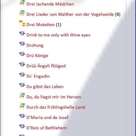
Drei lachende Mädchen
Drei Lieder von Walther von der Vogelweide
(8)
Drei Motetten
(1)
Drink to me only with thine eyes
Drohung
Drü Könige
Drüü Ängeli flüüged
Ds' Engadin
Du gibst das Leben
Du, du liegst mir im Herzen.
Durch das frühlingshelle Land
D’Maria und de Josef
D’Reis uf Bethlehem