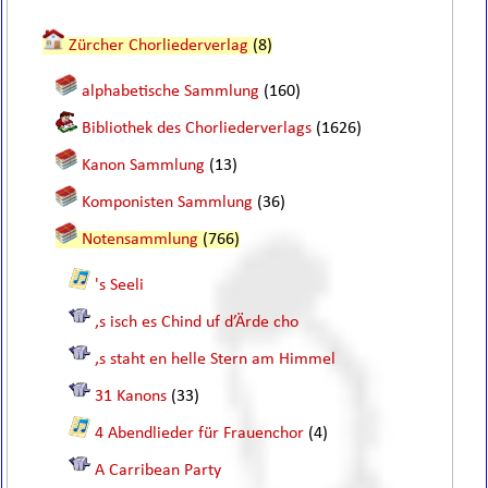
Zürcher Chorliederverlag
(8)
alphabetische Sammlung
(160)
Bibliothek des Chorliederverlags
(1626)
Kanon Sammlung
(13)
Komponisten Sammlung
(36)
Notensammlung
(766)
's Seeli
,s isch es Chind uf d’Ärde cho
,s staht en helle Stern am Himmel
31 Kanons
(33)
4 Abendlieder für Frauenchor
(4)
A Carribean Party