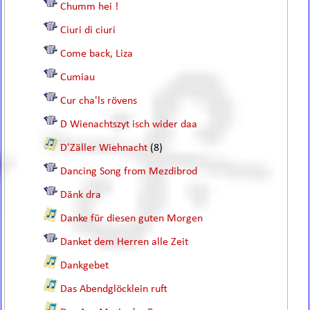
Chumm hei !
Ciuri di ciuri
Come back, Liza
Cumiau
Cur cha'ls rövens
D Wienachtszyt isch wider daa
D'Zäller Wiehnacht
(8)
Dancing Song from Mezdibrod
Dänk dra
Danke für diesen guten Morgen
Danket dem Herren alle Zeit
Dankgebet
Das Abendglöcklein ruft