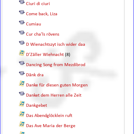
Ciuri di ciuri
Come back, Liza
Cumiau
Cur cha'ls rövens
D Wienachtszyt isch wider daa
D'Zäller Wiehnacht
(8)
Dancing Song from Mezdibrod
Dänk dra
Danke für diesen guten Morgen
Danket dem Herren alle Zeit
Dankgebet
Das Abendglöcklein ruft
Das Ave Maria der Berge