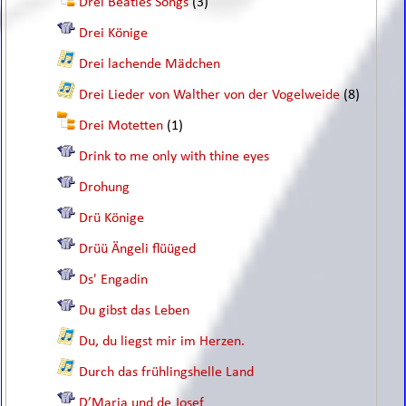
Drei Beatles Songs
(3)
Drei Könige
Drei lachende Mädchen
Drei Lieder von Walther von der Vogelweide
(8)
Drei Motetten
(1)
Drink to me only with thine eyes
Drohung
Drü Könige
Drüü Ängeli flüüged
Ds' Engadin
Du gibst das Leben
Du, du liegst mir im Herzen.
Durch das frühlingshelle Land
D’Maria und de Josef