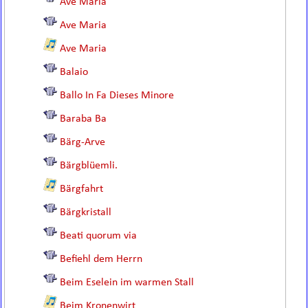
Ave Maria
Ave Maria
Ave Maria
Balaio
Ballo In Fa Dieses Minore
Baraba Ba
Bärg-Arve
Bärgblüemli.
Bärgfahrt
Bärgkristall
Beati quorum via
Befiehl dem Herrn
Beim Eselein im warmen Stall
Beim Kronenwirt