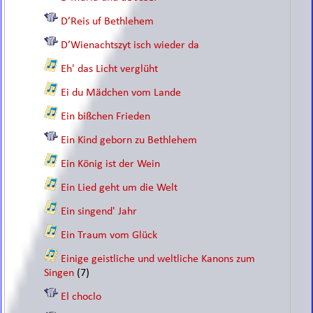
D’Reis uf Bethlehem
D’Wienachtszyt isch wieder da
Eh' das Licht verglüht
Ei du Mädchen vom Lande
Ein bißchen Frieden
Ein Kind geborn zu Bethlehem
Ein König ist der Wein
Ein Lied geht um die Welt
Ein singend' Jahr
Ein Traum vom Glück
Einige geistliche und weltliche Kanons zum
Singen
(7)
El choclo