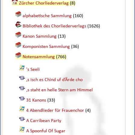
Zürcher Chorliederverlag
(8)
alphabetische Sammlung
(160)
Bibliothek des Chorliederverlags
(1626)
Kanon Sammlung
(13)
Komponisten Sammlung
(36)
Notensammlung
(766)
's Seeli
,s isch es Chind uf d’Ärde cho
,s staht en helle Stern am Himmel
31 Kanons
(33)
4 Abendlieder für Frauenchor
(4)
A Carribean Party
A Spoonful Of Sugar