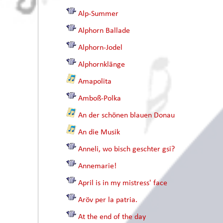
Alp-Summer
Alphorn Ballade
Alphorn-Jodel
Alphornklänge
Amapolita
Amboß-Polka
An der schönen blauen Donau
An die Musik
Anneli, wo bisch geschter gsi?
Annemarie!
April is in my mistress' face
Aröv per la patria.
At the end of the day