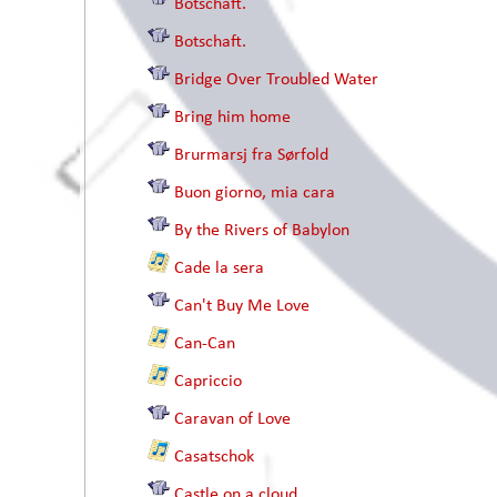
Botschaft.
Botschaft.
Bridge Over Troubled Water
Bring him home
Brurmarsj fra Sørfold
Buon giorno, mia cara
By the Rivers of Babylon
Cade la sera
Can't Buy Me Love
Can-Can
Capriccio
Caravan of Love
Casatschok
Castle on a cloud