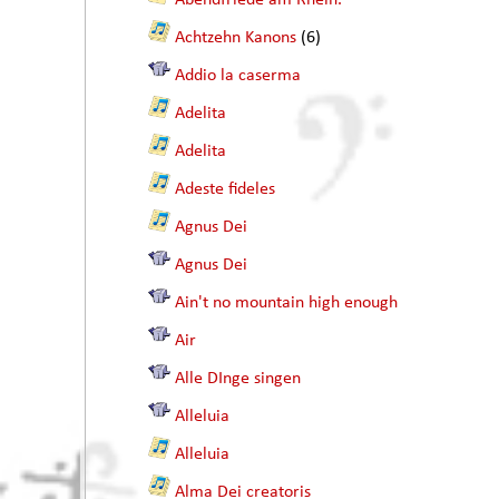
Abendfriede am Rhein.
Achtzehn Kanons
(6)
Addio la caserma
Adelita
Adelita
Adeste fideles
Agnus Dei
Agnus Dei
Ain't no mountain high enough
Air
Alle DInge singen
Alleluia
Alleluia
Alma Dei creatoris