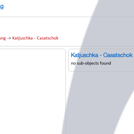
ag
ung
->
Katjuschka - Casatschok
Katjuschka - Casatschok
no sub-objects found