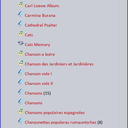
Carl Loewe Album.
Carmina Burana
Cathedral Psalter
Cats
Cats Memory
Chanson a boire
Chanson des Jardiniers et Jardinières
Chanson vole I
Chanson vole II
Chansons
(15)
Chansons
Chansons populaires espagnoles
Chanzunettas populeras rumauntschas
(8)