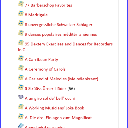
77 Barberschop Favorites
8 Madrigale
8 unvergessliche Schweizer Schlager
9 danses populaires méditérranéennes
95 Dextery Exercises and Dances for Recorders
in C
A Carribean Party
A Ceremony of Carols
A Garland of Melodies (Melodienkranz)
ä Strüüss Ürner Liäder
(56)
A un giro sol de' bell' occhi
A Working Musicians' Joke Book
A. Die drei Einlagen zum Magnificat
Abend wird es wieder