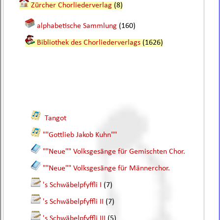
Zürcher Chorliederverlag
(8)
alphabetische Sammlung
(160)
Bibliothek des Chorliederverlags
(1626)
Tangot
""Gottlieb Jakob Kuhn""
""Neue"" Volksgesänge für Gemischten Chor.
""Neue"" Volksgesänge für Männerchor.
's Schwäbelpfyffli I
(7)
's Schwäbelpfyffli II
(7)
's Schwäbelpfyffli III
(5)