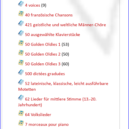
4 voices
(9)
40 französische Chansons
421 geistliche und weltliche Männer-Chöre
50 ausgewählte Klavierstücke
50 Golden Oldies 1
(53)
50 Golden Oldies 2
(50)
50 Golden Oldies 3
(60)
500 dictées graduées
52 lateinische, klassische, leicht ausführbare
Motetten
62 Lieder für mittlere Stimme (13.-20.
Jahrhundert)
64 Volkslieder
7 morceaux pour piano