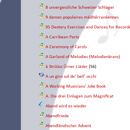
8 unvergessliche Schweizer Schlager
9 danses populaires méditérranéennes
95 Dextery Exercises and Dances for Recorde
A Carribean Party
A Ceremony of Carols
A Garland of Melodies (Melodienkranz)
ä Strüüss Ürner Liäder
(56)
A un giro sol de' bell' occhi
A Working Musicians' Joke Book
A. Die drei Einlagen zum Magnificat
Abend wird es wieder
Abendfriede
Abendländischer Advent