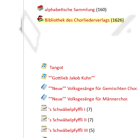
alphabetische Sammlung
(160)
Bibliothek des Chorliederverlags
(1626)
Tangot
""Gottlieb Jakob Kuhn""
""Neue"" Volksgesänge für Gemischten Chor.
""Neue"" Volksgesänge für Männerchor.
's Schwäbelpfyffli I
(7)
's Schwäbelpfyffli II
(7)
's Schwäbelpfyffli III
(5)