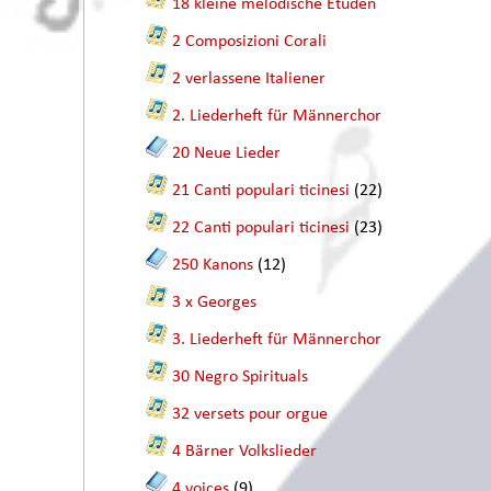
18 kleine melodische Etüden
2 Composizioni Corali
2 verlassene Italiener
2. Liederheft für Männerchor
20 Neue Lieder
21 Canti populari ticinesi
(22)
22 Canti populari ticinesi
(23)
250 Kanons
(12)
3 x Georges
3. Liederheft für Männerchor
30 Negro Spirituals
32 versets pour orgue
4 Bärner Volkslieder
4 voices
(9)