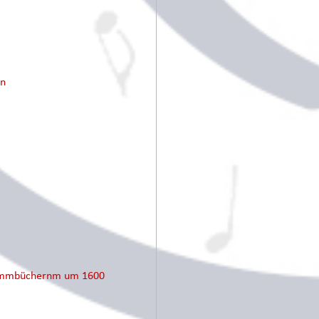
en
Stimmbüchernm um 1600