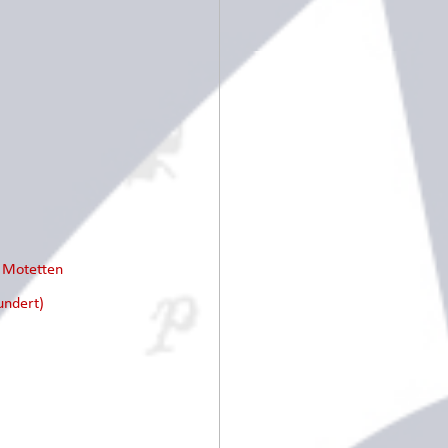
e Motetten
undert)