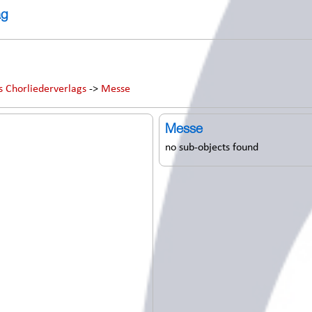
ag
s Chorliederverlags
->
Messe
Messe
no sub-objects found