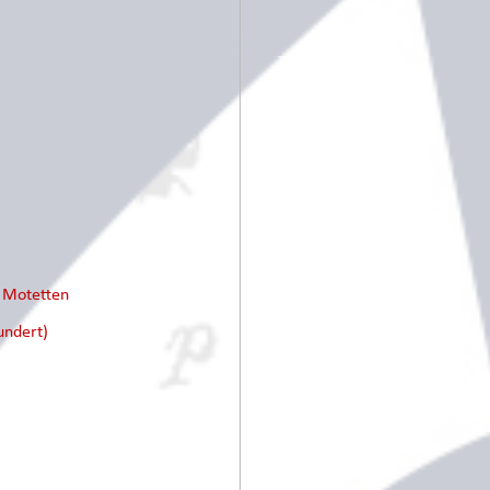
e Motetten
undert)