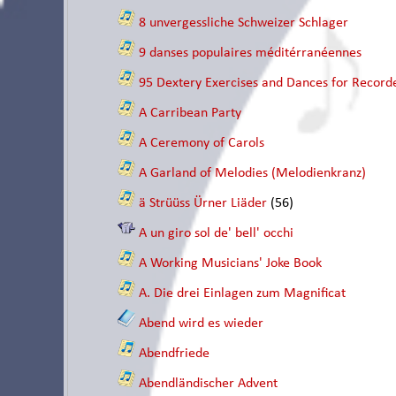
8 unvergessliche Schweizer Schlager
9 danses populaires méditérranéennes
95 Dextery Exercises and Dances for Recorde
A Carribean Party
A Ceremony of Carols
A Garland of Melodies (Melodienkranz)
ä Strüüss Ürner Liäder
(56)
A un giro sol de' bell' occhi
A Working Musicians' Joke Book
A. Die drei Einlagen zum Magnificat
Abend wird es wieder
Abendfriede
Abendländischer Advent