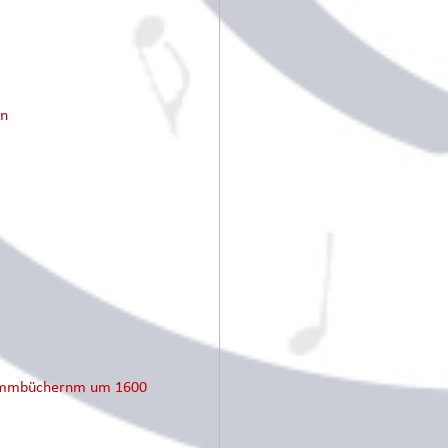
en
Stimmbüchernm um 1600