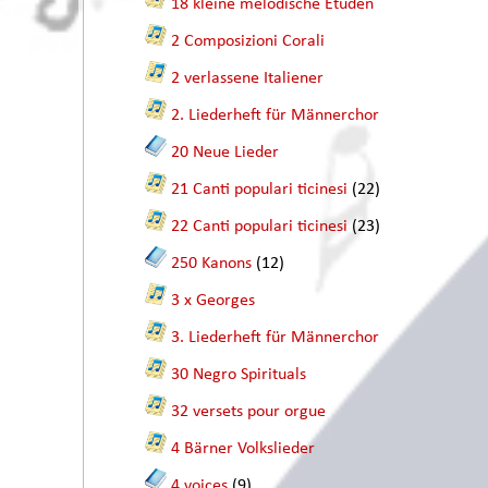
18 kleine melodische Etüden
2 Composizioni Corali
2 verlassene Italiener
2. Liederheft für Männerchor
20 Neue Lieder
21 Canti populari ticinesi
(22)
22 Canti populari ticinesi
(23)
250 Kanons
(12)
3 x Georges
3. Liederheft für Männerchor
30 Negro Spirituals
32 versets pour orgue
4 Bärner Volkslieder
4 voices
(9)