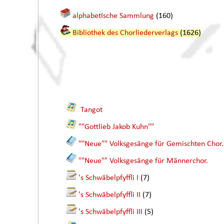
alphabetische Sammlung
(160)
Bibliothek des Chorliederverlags
(1626)
Tangot
""Gottlieb Jakob Kuhn""
""Neue"" Volksgesänge für Gemischten Chor.
""Neue"" Volksgesänge für Männerchor.
's Schwäbelpfyffli I
(7)
's Schwäbelpfyffli II
(7)
's Schwäbelpfyffli III
(5)