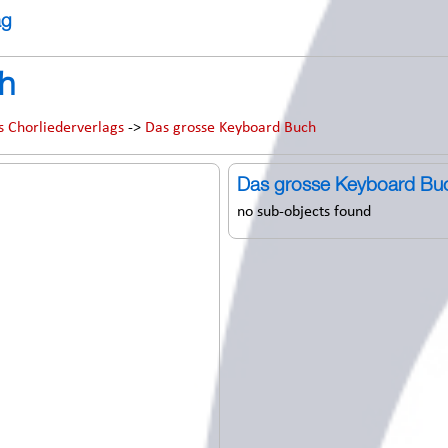
ag
h
s Chorliederverlags
->
Das grosse Keyboard Buch
Das grosse Keyboard Bu
no sub-objects found