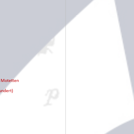
e Motetten
undert)