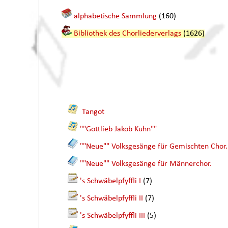
alphabetische Sammlung
(160)
Bibliothek des Chorliederverlags
(1626)
Tangot
""Gottlieb Jakob Kuhn""
""Neue"" Volksgesänge für Gemischten Chor.
""Neue"" Volksgesänge für Männerchor.
's Schwäbelpfyffli I
(7)
's Schwäbelpfyffli II
(7)
's Schwäbelpfyffli III
(5)