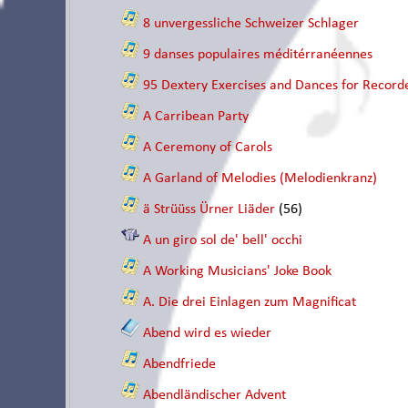
8 unvergessliche Schweizer Schlager
9 danses populaires méditérranéennes
95 Dextery Exercises and Dances for Recorde
A Carribean Party
A Ceremony of Carols
A Garland of Melodies (Melodienkranz)
ä Strüüss Ürner Liäder
(56)
A un giro sol de' bell' occhi
A Working Musicians' Joke Book
A. Die drei Einlagen zum Magnificat
Abend wird es wieder
Abendfriede
Abendländischer Advent