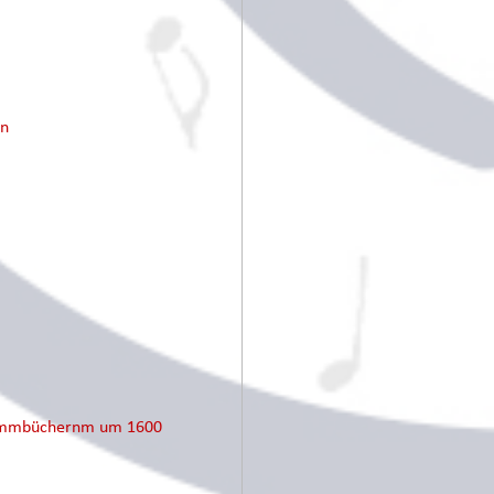
en
Stimmbüchernm um 1600