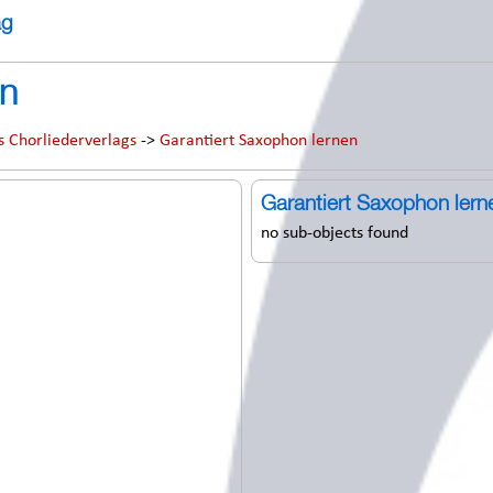
ag
en
s Chorliederverlags
->
Garantiert Saxophon lernen
Garantiert Saxophon lern
no sub-objects found