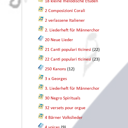
18 kleine melodische Etüden
2 Composizioni Corali
2 verlassene Italiener
2. Liederheft für Männerchor
20 Neue Lieder
21 Canti populari ticinesi
(22)
22 Canti populari ticinesi
(23)
250 Kanons
(12)
3 x Georges
3. Liederheft für Männerchor
30 Negro Spirituals
32 versets pour orgue
4 Bärner Volkslieder
4 voices
(9)