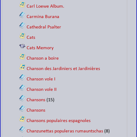
Carl Loewe Album.
Carmina Burana
Cathedral Psalter
Cats
Cats Memory
Chanson a boire
Chanson des Jardiniers et Jardinières
Chanson vole I
Chanson vole II
Chansons
(15)
Chansons
Chansons populaires espagnoles
Chanzunettas populeras rumauntschas
(8)