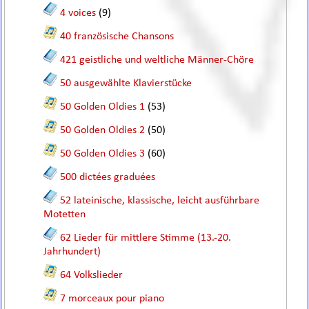
4 voices
(9)
40 französische Chansons
421 geistliche und weltliche Männer-Chöre
50 ausgewählte Klavierstücke
50 Golden Oldies 1
(53)
50 Golden Oldies 2
(50)
50 Golden Oldies 3
(60)
500 dictées graduées
52 lateinische, klassische, leicht ausführbare
Motetten
62 Lieder für mittlere Stimme (13.-20.
Jahrhundert)
64 Volkslieder
7 morceaux pour piano