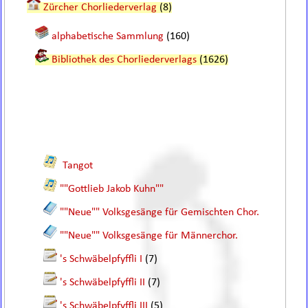
Zürcher Chorliederverlag
(8)
alphabetische Sammlung
(160)
Bibliothek des Chorliederverlags
(1626)
Tangot
""Gottlieb Jakob Kuhn""
""Neue"" Volksgesänge für Gemischten Chor.
""Neue"" Volksgesänge für Männerchor.
's Schwäbelpfyffli I
(7)
's Schwäbelpfyffli II
(7)
's Schwäbelpfyffli III
(5)