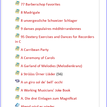
77 Barberschop Favorites
8 Madrigale
8 unvergessliche Schweizer Schlager
9 danses populaires méditérranéennes
95 Dextery Exercises and Dances for Recorders
in C
A Carribean Party
A Ceremony of Carols
A Garland of Melodies (Melodienkranz)
ä Strüüss Ürner Liäder
(56)
A un giro sol de' bell' occhi
A Working Musicians' Joke Book
A. Die drei Einlagen zum Magnificat
Abend wird es wieder