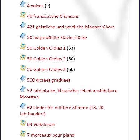
4 voices
(9)
40 französische Chansons
421 geistliche und weltliche Männer-Chöre
50 ausgewählte Klavierstücke
50 Golden Oldies 1
(53)
50 Golden Oldies 2
(50)
50 Golden Oldies 3
(60)
500 dictées graduées
52 lateinische, klassische, leicht ausführbare
Motetten
62 Lieder für mittlere Stimme (13.-20.
Jahrhundert)
64 Volkslieder
7 morceaux pour piano