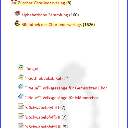
Zürcher Chorliederverlag
(8)
alphabetische Sammlung
(160)
Bibliothek des Chorliederverlags
(1626)
Tangot
""Gottlieb Jakob Kuhn""
""Neue"" Volksgesänge für Gemischten Chor.
""Neue"" Volksgesänge für Männerchor.
's Schwäbelpfyffli I
(7)
's Schwäbelpfyffli II
(7)
's Schwäbelpfyffli III
(5)