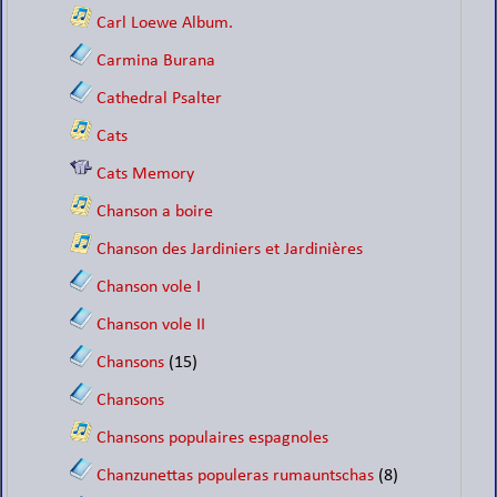
Carl Loewe Album.
Carmina Burana
Cathedral Psalter
Cats
Cats Memory
Chanson a boire
Chanson des Jardiniers et Jardinières
Chanson vole I
Chanson vole II
Chansons
(15)
Chansons
Chansons populaires espagnoles
Chanzunettas populeras rumauntschas
(8)