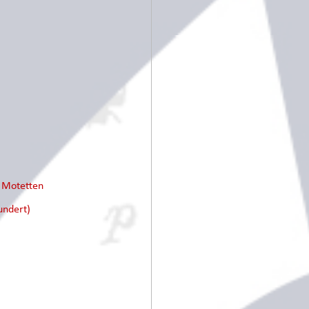
e Motetten
undert)