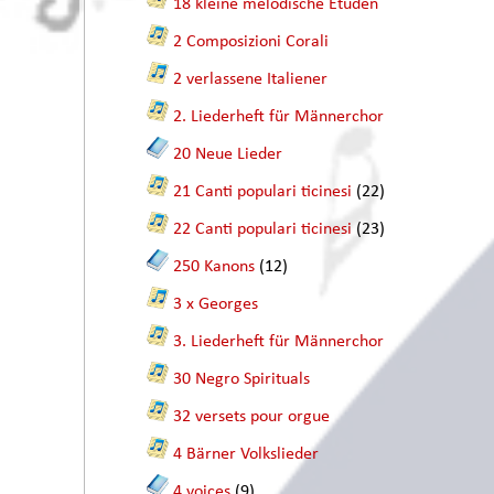
18 kleine melodische Etüden
2 Composizioni Corali
2 verlassene Italiener
2. Liederheft für Männerchor
20 Neue Lieder
21 Canti populari ticinesi
(22)
22 Canti populari ticinesi
(23)
250 Kanons
(12)
3 x Georges
3. Liederheft für Männerchor
30 Negro Spirituals
32 versets pour orgue
4 Bärner Volkslieder
4 voices
(9)