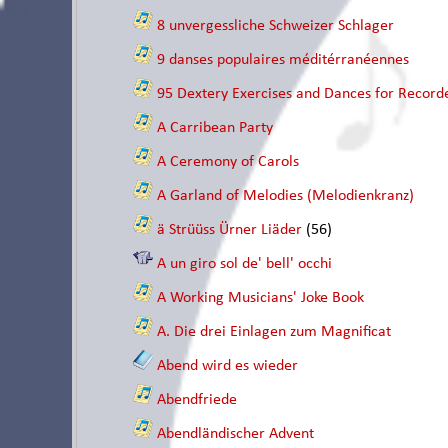
8 unvergessliche Schweizer Schlager
9 danses populaires méditérranéennes
95 Dextery Exercises and Dances for Recorde
A Carribean Party
A Ceremony of Carols
A Garland of Melodies (Melodienkranz)
ä Strüüss Ürner Liäder
(56)
A un giro sol de' bell' occhi
A Working Musicians' Joke Book
A. Die drei Einlagen zum Magnificat
Abend wird es wieder
Abendfriede
Abendländischer Advent