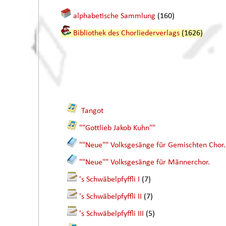
alphabetische Sammlung
(160)
Bibliothek des Chorliederverlags
(1626)
Tangot
""Gottlieb Jakob Kuhn""
""Neue"" Volksgesänge für Gemischten Chor.
""Neue"" Volksgesänge für Männerchor.
's Schwäbelpfyffli I
(7)
's Schwäbelpfyffli II
(7)
's Schwäbelpfyffli III
(5)