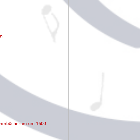
en
Stimmbüchernm um 1600