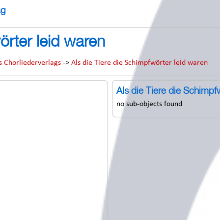
ag
örter leid waren
s Chorliederverlags
->
Als die Tiere die Schimpfwörter leid waren
Als die Tiere die Schimpf
no sub-objects found