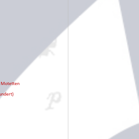
e Motetten
undert)