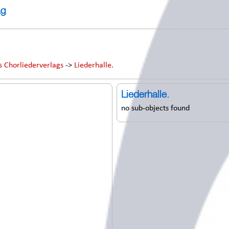
ag
s Chorliederverlags
->
Liederhalle.
Liederhalle.
no sub-objects found