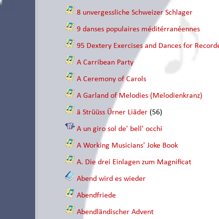
8 unvergessliche Schweizer Schlager
9 danses populaires méditérranéennes
95 Dextery Exercises and Dances for Recorde
A Carribean Party
A Ceremony of Carols
A Garland of Melodies (Melodienkranz)
ä Strüüss Ürner Liäder
(56)
A un giro sol de' bell' occhi
A Working Musicians' Joke Book
A. Die drei Einlagen zum Magnificat
Abend wird es wieder
Abendfriede
Abendländischer Advent