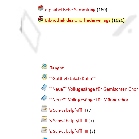
alphabetische Sammlung
(160)
Bibliothek des Chorliederverlags
(1626)
Tangot
""Gottlieb Jakob Kuhn""
""Neue"" Volksgesänge für Gemischten Chor.
""Neue"" Volksgesänge für Männerchor.
's Schwäbelpfyffli I
(7)
's Schwäbelpfyffli II
(7)
's Schwäbelpfyffli III
(5)