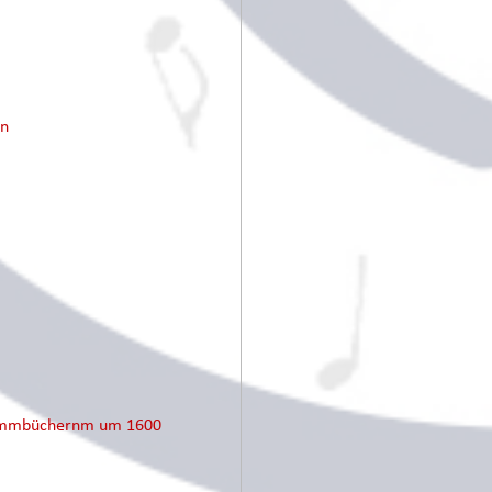
en
Stimmbüchernm um 1600