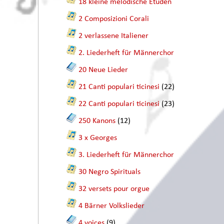
18 kleine melodische Etüden
2 Composizioni Corali
2 verlassene Italiener
2. Liederheft für Männerchor
20 Neue Lieder
21 Canti populari ticinesi
(22)
22 Canti populari ticinesi
(23)
250 Kanons
(12)
3 x Georges
3. Liederheft für Männerchor
30 Negro Spirituals
32 versets pour orgue
4 Bärner Volkslieder
4 voices
(9)