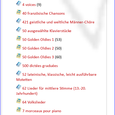
4 voices
(9)
40 französische Chansons
421 geistliche und weltliche Männer-Chöre
50 ausgewählte Klavierstücke
50 Golden Oldies 1
(53)
50 Golden Oldies 2
(50)
50 Golden Oldies 3
(60)
500 dictées graduées
52 lateinische, klassische, leicht ausführbare
Motetten
62 Lieder für mittlere Stimme (13.-20.
Jahrhundert)
64 Volkslieder
7 morceaux pour piano