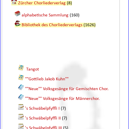
Zürcher Chorliederverlag
(8)
alphabetische Sammlung
(160)
Bibliothek des Chorliederverlags
(1626)
Tangot
""Gottlieb Jakob Kuhn""
""Neue"" Volksgesänge für Gemischten Chor.
""Neue"" Volksgesänge für Männerchor.
's Schwäbelpfyffli I
(7)
's Schwäbelpfyffli II
(7)
's Schwäbelpfyffli III
(5)