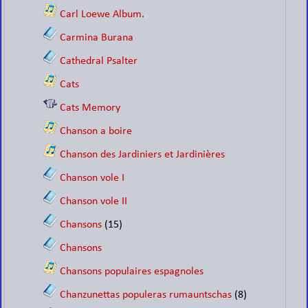
Carl Loewe Album.
Carmina Burana
Cathedral Psalter
Cats
Cats Memory
Chanson a boire
Chanson des Jardiniers et Jardinières
Chanson vole I
Chanson vole II
Chansons
(15)
Chansons
Chansons populaires espagnoles
Chanzunettas populeras rumauntschas
(8)