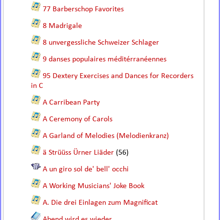
77 Barberschop Favorites
8 Madrigale
8 unvergessliche Schweizer Schlager
9 danses populaires méditérranéennes
95 Dextery Exercises and Dances for Recorders
in C
A Carribean Party
A Ceremony of Carols
A Garland of Melodies (Melodienkranz)
ä Strüüss Ürner Liäder
(56)
A un giro sol de' bell' occhi
A Working Musicians' Joke Book
A. Die drei Einlagen zum Magnificat
Abend wird es wieder