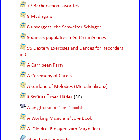
77 Barberschop Favorites
8 Madrigale
8 unvergessliche Schweizer Schlager
9 danses populaires méditérranéennes
95 Dextery Exercises and Dances for Recorders
in C
A Carribean Party
A Ceremony of Carols
A Garland of Melodies (Melodienkranz)
ä Strüüss Ürner Liäder
(56)
A un giro sol de' bell' occhi
A Working Musicians' Joke Book
A. Die drei Einlagen zum Magnificat
Abend wird es wieder