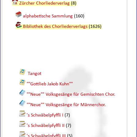
Zürcher Chorliederverlag
(8)
alphabetische Sammlung
(160)
Bibliothek des Chorliederverlags
(1626)
Tangot
""Gottlieb Jakob Kuhn""
""Neue"" Volksgesänge für Gemischten Chor.
""Neue"" Volksgesänge für Männerchor.
's Schwäbelpfyffli I
(7)
's Schwäbelpfyffli II
(7)
's Schwäbelpfyffli III
(5)