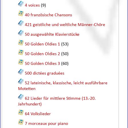
4 voices
(9)
40 französische Chansons
421 geistliche und weltliche Männer-Chöre
50 ausgewählte Klavierstücke
50 Golden Oldies 1
(53)
50 Golden Oldies 2
(50)
50 Golden Oldies 3
(60)
500 dictées graduées
52 lateinische, klassische, leicht ausführbare
Motetten
62 Lieder für mittlere Stimme (13.-20.
Jahrhundert)
64 Volkslieder
7 morceaux pour piano