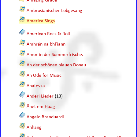
Amazing Grace
Ambrosianischer Lobgesang
America Sings
American Rock & Roll
Amhrán na bhFiann
Amor in der Sommerfrische.
An der schönen blauen Donau
An Ode for Music
Anatevka
Anderi Lieder
(13)
Änet em Haag
Angelo Branduardi
Anhang