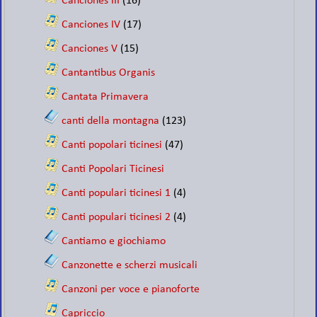
Canciones III
(16)
Canciones IV
(17)
Canciones V
(15)
Cantantibus Organis
Cantata Primavera
canti della montagna
(123)
Canti popolari ticinesi
(47)
Canti Popolari Ticinesi
Canti populari ticinesi 1
(4)
Canti populari ticinesi 2
(4)
Cantiamo e giochiamo
Canzonette e scherzi musicali
Canzoni per voce e pianoforte
Capriccio