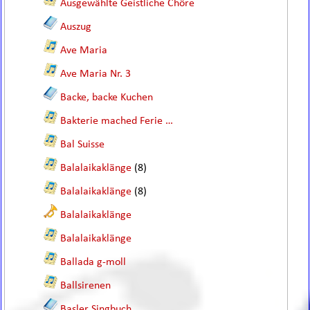
Ausgewählte Geistliche Chöre
Auszug
Ave Maria
Ave Maria Nr. 3
Backe, backe Kuchen
Bakterie mached Ferie …
Bal Suisse
Balalaikaklänge
(8)
Balalaikaklänge
(8)
Balalaikaklänge
Balalaikaklänge
Ballada g-moll
Ballsirenen
Basler Singbuch