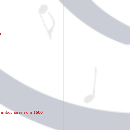
en
Stimmbüchernm um 1600