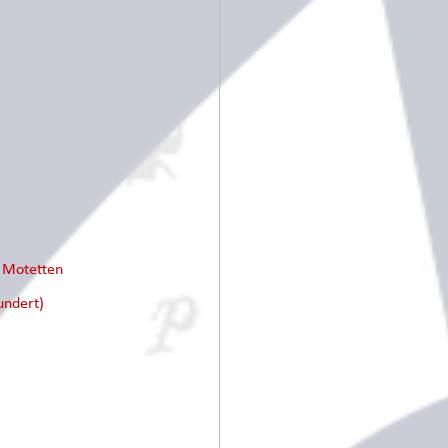
e Motetten
undert)