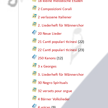
18 kleine melodische Etüden
2 Composizioni Corali
2 verlassene Italiener
2. Liederheft für Männerchor
20 Neue Lieder
21 Canti populari ticinesi
(22)
22 Canti populari ticinesi
(23)
250 Kanons
(12)
3 x Georges
3. Liederheft für Männerchor
30 Negro Spirituals
32 versets pour orgue
4 Bärner Volkslieder
4 voices
(9)