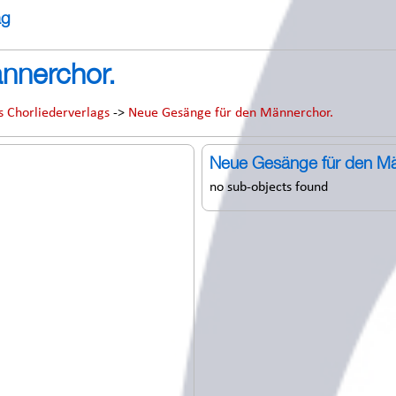
ag
nnerchor.
s Chorliederverlags
->
Neue Gesänge für den Männerchor.
Neue Gesänge für den Mä
no sub-objects found