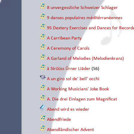
8 unvergessliche Schweizer Schlager
9 danses populaires méditérranéennes
95 Dextery Exercises and Dances for Recorde
A Carribean Party
A Ceremony of Carols
A Garland of Melodies (Melodienkranz)
ä Strüüss Ürner Liäder
(56)
A un giro sol de' bell' occhi
A Working Musicians' Joke Book
A. Die drei Einlagen zum Magnificat
Abend wird es wieder
Abendfriede
Abendländischer Advent