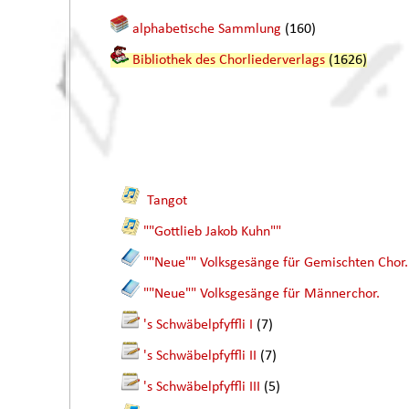
alphabetische Sammlung
(160)
Bibliothek des Chorliederverlags
(1626)
Tangot
""Gottlieb Jakob Kuhn""
""Neue"" Volksgesänge für Gemischten Chor.
""Neue"" Volksgesänge für Männerchor.
's Schwäbelpfyffli I
(7)
's Schwäbelpfyffli II
(7)
's Schwäbelpfyffli III
(5)