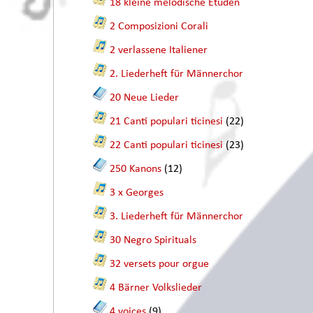
18 kleine melodische Etüden
2 Composizioni Corali
2 verlassene Italiener
2. Liederheft für Männerchor
20 Neue Lieder
21 Canti populari ticinesi
(22)
22 Canti populari ticinesi
(23)
250 Kanons
(12)
3 x Georges
3. Liederheft für Männerchor
30 Negro Spirituals
32 versets pour orgue
4 Bärner Volkslieder
4 voices
(9)