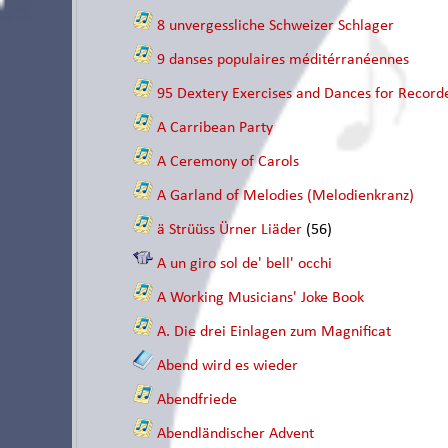
8 unvergessliche Schweizer Schlager
9 danses populaires méditérranéennes
95 Dextery Exercises and Dances for Recorde
A Carribean Party
A Ceremony of Carols
A Garland of Melodies (Melodienkranz)
ä Strüüss Ürner Liäder
(56)
A un giro sol de' bell' occhi
A Working Musicians' Joke Book
A. Die drei Einlagen zum Magnificat
Abend wird es wieder
Abendfriede
Abendländischer Advent