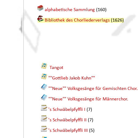
alphabetische Sammlung
(160)
Bibliothek des Chorliederverlags
(1626)
Tangot
""Gottlieb Jakob Kuhn""
""Neue"" Volksgesänge für Gemischten Chor.
""Neue"" Volksgesänge für Männerchor.
's Schwäbelpfyffli I
(7)
's Schwäbelpfyffli II
(7)
's Schwäbelpfyffli III
(5)