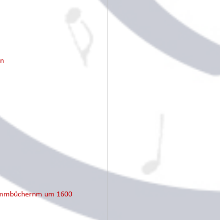
en
Stimmbüchernm um 1600