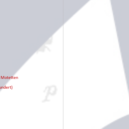
e Motetten
undert)