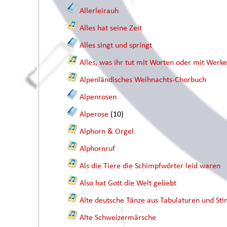
Allerleirauh
Alles hat seine Zeit
Alles singt und springt
Alles, was ihr tut mit Worten oder mit Werk
Alpenländisches Weihnachts-Chorbuch
Alpenrosen
Alperose
(10)
Alphorn & Orgel
Alphornruf
Als die Tiere die Schimpfwörter leid waren
Also hat Gott die Welt geliebt
Alte deutsche Tänze aus Tabulaturen und 
Alte Schweizermärsche