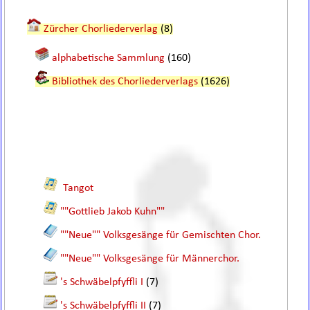
Zürcher Chorliederverlag
(8)
alphabetische Sammlung
(160)
Bibliothek des Chorliederverlags
(1626)
Tangot
""Gottlieb Jakob Kuhn""
""Neue"" Volksgesänge für Gemischten Chor.
""Neue"" Volksgesänge für Männerchor.
's Schwäbelpfyffli I
(7)
's Schwäbelpfyffli II
(7)