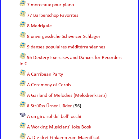
7 morceaux pour piano
77 Barberschop Favorites
8 Madrigale
8 unvergessliche Schweizer Schlager
9 danses populaires méditérranéennes
95 Dextery Exercises and Dances for Recorders
in C
A Carribean Party
A Ceremony of Carols
A Garland of Melodies (Melodienkranz)
ä Strüüss Ürner Liäder
(56)
A un giro sol de' bell' occhi
A Working Musicians' Joke Book
A. Die drei Einlagen zum Magnificat