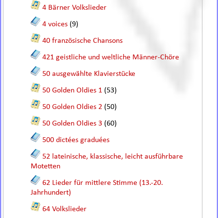
4 Bärner Volkslieder
4 voices
(9)
40 französische Chansons
421 geistliche und weltliche Männer-Chöre
50 ausgewählte Klavierstücke
50 Golden Oldies 1
(53)
50 Golden Oldies 2
(50)
50 Golden Oldies 3
(60)
500 dictées graduées
52 lateinische, klassische, leicht ausführbare
Motetten
62 Lieder für mittlere Stimme (13.-20.
Jahrhundert)
64 Volkslieder