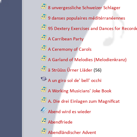
8 unvergessliche Schweizer Schlager
9 danses populaires méditérranéennes
95 Dextery Exercises and Dances for Recorde
A Carribean Party
A Ceremony of Carols
A Garland of Melodies (Melodienkranz)
ä Strüüss Ürner Liäder
(56)
A un giro sol de' bell' occhi
A Working Musicians' Joke Book
A. Die drei Einlagen zum Magnificat
Abend wird es wieder
Abendfriede
Abendländischer Advent