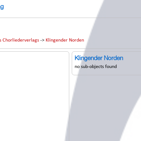
ag
s Chorliederverlags
->
Klingender Norden
Klingender Norden
no sub-objects found