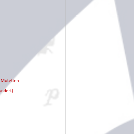
e Motetten
undert)