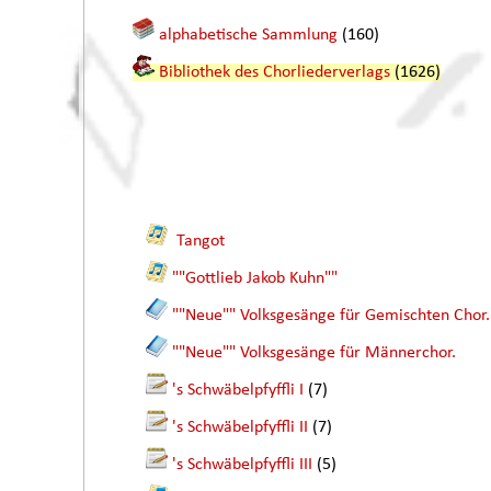
alphabetische Sammlung
(160)
Bibliothek des Chorliederverlags
(1626)
Tangot
""Gottlieb Jakob Kuhn""
""Neue"" Volksgesänge für Gemischten Chor.
""Neue"" Volksgesänge für Männerchor.
's Schwäbelpfyffli I
(7)
's Schwäbelpfyffli II
(7)
's Schwäbelpfyffli III
(5)