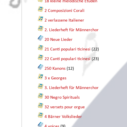
18 kleine melodische Etüden
2 Composizioni Corali
2 verlassene Italiener
2. Liederheft für Männerchor
20 Neue Lieder
21 Canti populari ticinesi
(22)
22 Canti populari ticinesi
(23)
250 Kanons
(12)
3 x Georges
3. Liederheft für Männerchor
30 Negro Spirituals
32 versets pour orgue
4 Bärner Volkslieder
4 voices
(9)