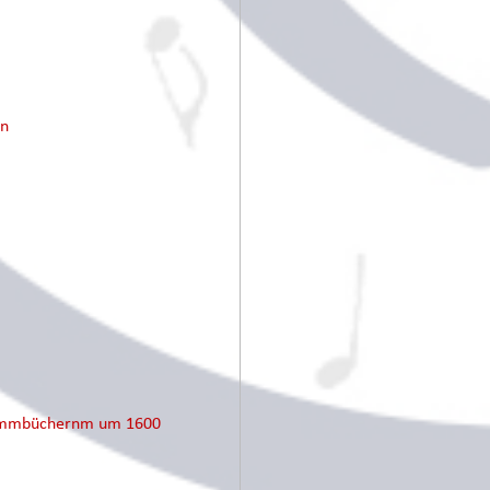
en
Stimmbüchernm um 1600