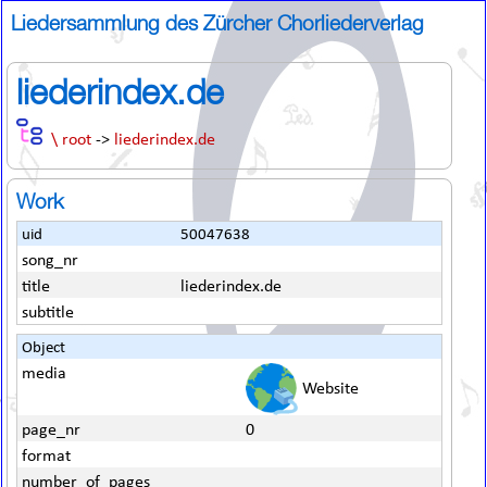
Liedersammlung des Zürcher Chorliederverlag
liederindex.de
\ root
->
liederindex.de
Work
uid
50047638
song_nr
title
liederindex.de
subtitle
Object
media
Website
page_nr
0
format
number_of_pages