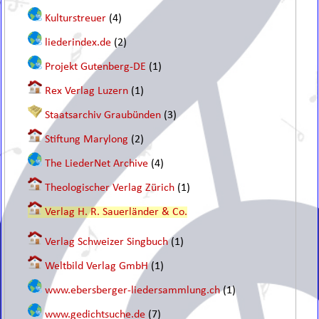
Kulturstreuer
(4)
liederindex.de
(2)
Projekt Gutenberg-DE
(1)
Rex Verlag Luzern
(1)
Staatsarchiv Graubünden
(3)
Stiftung Marylong
(2)
The LiederNet Archive
(4)
Theologischer Verlag Zürich
(1)
Verlag H. R. Sauerländer & Co.
Verlag Schweizer Singbuch
(1)
Weltbild Verlag GmbH
(1)
www.ebersberger-liedersammlung.ch
(1)
www.gedichtsuche.de
(7)