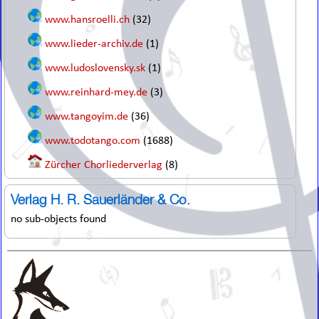
www.hansroelli.ch
(32)
www.lieder-archiv.de
(1)
www.ludoslovensky.sk
(1)
www.reinhard-mey.de
(3)
www.tangoyim.de
(36)
www.todotango.com
(1688)
Zürcher Chorliederverlag
(8)
Verlag H. R. Sauerländer & Co.
no sub-objects found