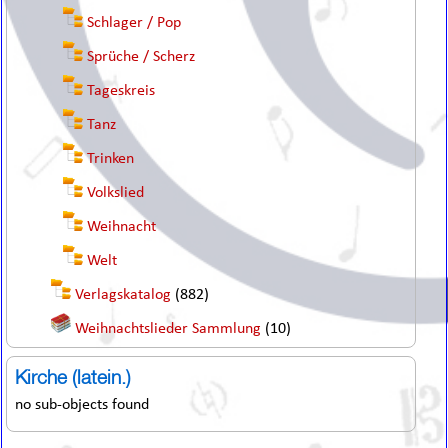
Schlager / Pop
Sprüche / Scherz
Tageskreis
Tanz
Trinken
Volkslied
Weihnacht
Welt
Verlagskatalog
(882)
Weihnachtslieder Sammlung
(10)
Kirche (latein.)
no sub-objects found