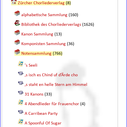
Zürcher Chorliederverlag
(8)
alphabetische Sammlung
(160)
Bibliothek des Chorliederverlags
(1626)
Kanon Sammlung
(13)
Komponisten Sammlung
(36)
Notensammlung
(766)
's Seeli
,s isch es Chind uf d’Ärde cho
,s staht en helle Stern am Himmel
31 Kanons
(33)
4 Abendlieder für Frauenchor
(4)
A Carribean Party
A Spoonful Of Sugar