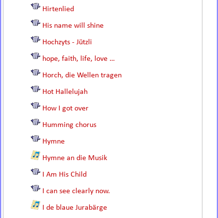
Hirtenlied
His name will shine
Hochzyts - Jützli
hope, faith, life, love …
Horch, die Wellen tragen
Hot Hallelujah
How I got over
Humming chorus
Hymne
Hymne an die Musik
I Am His Child
I can see clearly now.
I de blaue Jurabärge