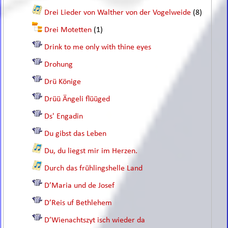
Drei Lieder von Walther von der Vogelweide
(8)
Drei Motetten
(1)
Drink to me only with thine eyes
Drohung
Drü Könige
Drüü Ängeli flüüged
Ds' Engadin
Du gibst das Leben
Du, du liegst mir im Herzen.
Durch das frühlingshelle Land
D’Maria und de Josef
D’Reis uf Bethlehem
D’Wienachtszyt isch wieder da