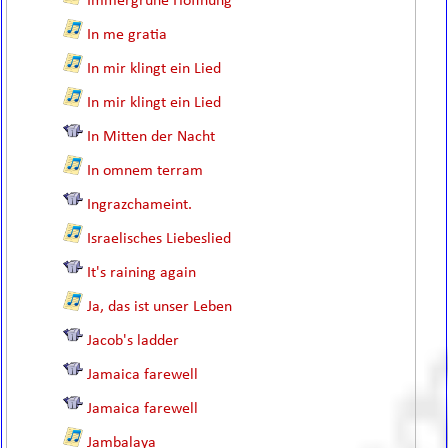
Immergrüne Hoffnung
In me gratia
In mir klingt ein Lied
In mir klingt ein Lied
In Mitten der Nacht
In omnem terram
Ingrazchameint.
Israelisches Liebeslied
It's raining again
Ja, das ist unser Leben
Jacob's ladder
Jamaica farewell
Jamaica farewell
Jambalaya