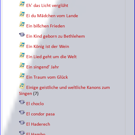
Eh' das Licht verglüht
Ei du Mädchen vom Lande
Ein bißchen Frieden
Ein Kind geborn zu Bethlehem
Ein König ist der Wein
Ein Lied geht um die Welt
Ein singend' Jahr
Ein Traum vom Glück
Einige geistliche und weltliche Kanons zum
Singen
(7)
El choclo
El condor pasa
El Haderech
El Hambo