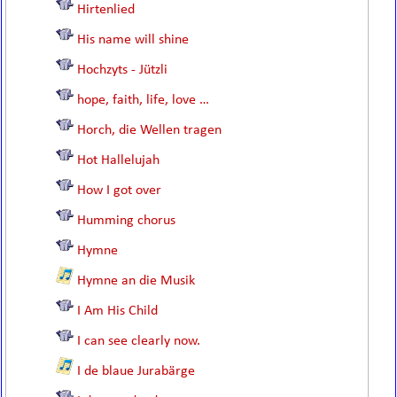
Hirtenlied
His name will shine
Hochzyts - Jützli
hope, faith, life, love …
Horch, die Wellen tragen
Hot Hallelujah
How I got over
Humming chorus
Hymne
Hymne an die Musik
I Am His Child
I can see clearly now.
I de blaue Jurabärge