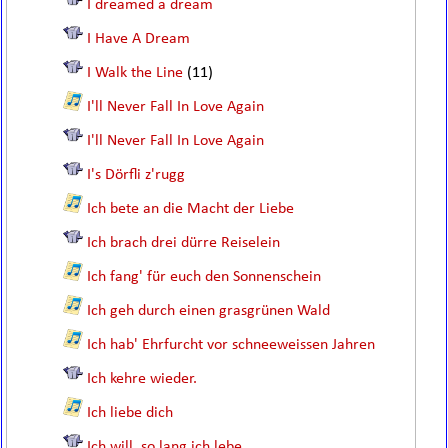
I dreamed a dream
I Have A Dream
I Walk the Line
(11)
I'll Never Fall In Love Again
I'll Never Fall In Love Again
I's Dörfli z'rugg
Ich bete an die Macht der Liebe
Ich brach drei dürre Reiselein
Ich fang' für euch den Sonnenschein
Ich geh durch einen grasgrünen Wald
Ich hab' Ehrfurcht vor schneeweissen Jahren
Ich kehre wieder.
Ich liebe dich
Ich will, so lang ich lebe