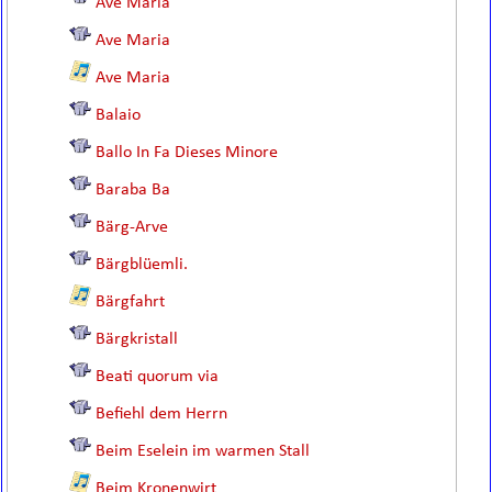
Ave Maria
Ave Maria
Ave Maria
Balaio
Ballo In Fa Dieses Minore
Baraba Ba
Bärg-Arve
Bärgblüemli.
Bärgfahrt
Bärgkristall
Beati quorum via
Befiehl dem Herrn
Beim Eselein im warmen Stall
Beim Kronenwirt