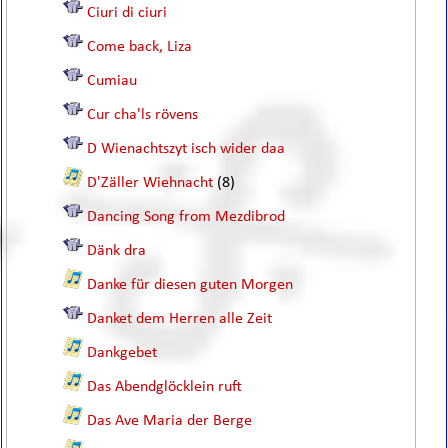
Ciuri di ciuri
Come back, Liza
Cumiau
Cur cha'ls rövens
D Wienachtszyt isch wider daa
D'Zäller Wiehnacht
(8)
Dancing Song from Mezdibrod
Dänk dra
Danke für diesen guten Morgen
Danket dem Herren alle Zeit
Dankgebet
Das Abendglöcklein ruft
Das Ave Maria der Berge