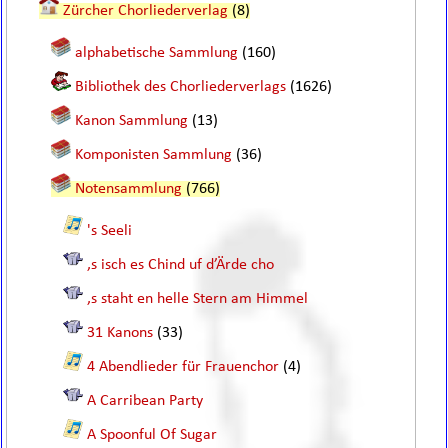
Zürcher Chorliederverlag
(8)
alphabetische Sammlung
(160)
Bibliothek des Chorliederverlags
(1626)
Kanon Sammlung
(13)
Komponisten Sammlung
(36)
Notensammlung
(766)
's Seeli
,s isch es Chind uf d’Ärde cho
,s staht en helle Stern am Himmel
31 Kanons
(33)
4 Abendlieder für Frauenchor
(4)
A Carribean Party
A Spoonful Of Sugar