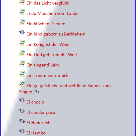
Eh' das Licht verglüht
Ei du Mädchen vom Lande
Ein bißchen Frieden
Ein Kind geborn zu Bethlehem
Ein König ist der Wein
Ein Lied geht um die Welt
Ein singend' Jahr
Ein Traum vom Glück
Einige geistliche und weltliche Kanons zum
Singen
(7)
El choclo
El condor pasa
El Haderech
El Hambo