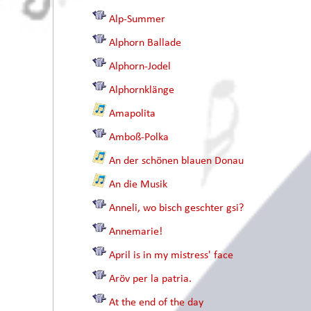
Alp-Summer
Alphorn Ballade
Alphorn-Jodel
Alphornklänge
Amapolita
Amboß-Polka
An der schönen blauen Donau
An die Musik
Anneli, wo bisch geschter gsi?
Annemarie!
April is in my mistress' face
Aröv per la patria.
At the end of the day