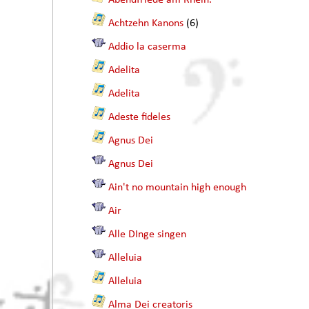
Abendfriede am Rhein.
Achtzehn Kanons
(6)
Addio la caserma
Adelita
Adelita
Adeste fideles
Agnus Dei
Agnus Dei
Ain't no mountain high enough
Air
Alle DInge singen
Alleluia
Alleluia
Alma Dei creatoris