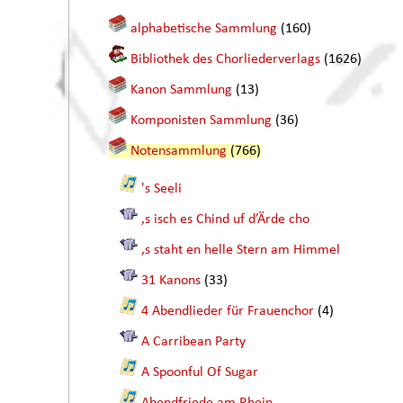
alphabetische Sammlung
(160)
Bibliothek des Chorliederverlags
(1626)
Kanon Sammlung
(13)
Komponisten Sammlung
(36)
Notensammlung
(766)
's Seeli
,s isch es Chind uf d’Ärde cho
,s staht en helle Stern am Himmel
31 Kanons
(33)
4 Abendlieder für Frauenchor
(4)
A Carribean Party
A Spoonful Of Sugar