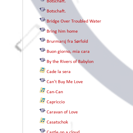
Botschaft.
Botschaft.
Bridge Over Troubled Water
Bring him home
Brurmarsj fra Sørfold
Buon giorno, mia cara
By the Rivers of Babylon
Cade la sera
Can't Buy Me Love
Can-Can
Capriccio
Caravan of Love
Casatschok
Castle on a cloud