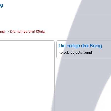
ag
ung
->
Die heilige drei König
Die heilige drei König
no sub-objects found