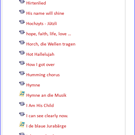
Hirtenlied
His name will shine
Hochzyts - Jützli
hope, faith, life, love …
Horch, die Wellen tragen
Hot Hallelujah
How I got over
Humming chorus
Hymne
Hymne an die Musik
I Am His Child
I can see clearly now.
I de blaue Jurabärge