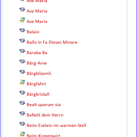
Ave Maria
Ave Maria
Ave Maria
Balaio
Ballo In Fa Dieses Minore
Baraba Ba
Bärg-Arve
Bärgblüemli.
Bärgfahrt
Bärgkristall
Beati quorum via
Befiehl dem Herrn
Beim Eselein im warmen Stall
Beim Kronenwirt