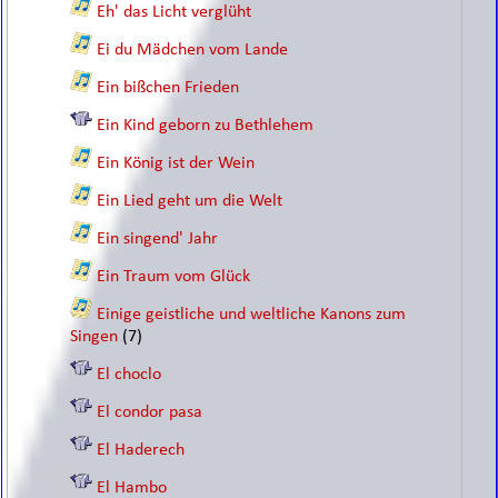
Eh' das Licht verglüht
Ei du Mädchen vom Lande
Ein bißchen Frieden
Ein Kind geborn zu Bethlehem
Ein König ist der Wein
Ein Lied geht um die Welt
Ein singend' Jahr
Ein Traum vom Glück
Einige geistliche und weltliche Kanons zum
Singen
(7)
El choclo
El condor pasa
El Haderech
El Hambo