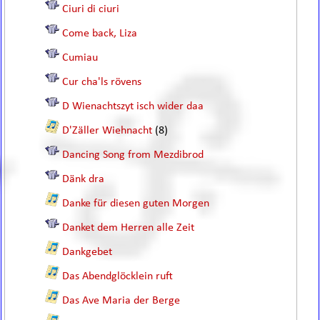
Ciuri di ciuri
Come back, Liza
Cumiau
Cur cha'ls rövens
D Wienachtszyt isch wider daa
D'Zäller Wiehnacht
(8)
Dancing Song from Mezdibrod
Dänk dra
Danke für diesen guten Morgen
Danket dem Herren alle Zeit
Dankgebet
Das Abendglöcklein ruft
Das Ave Maria der Berge