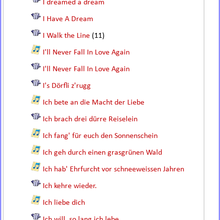
I dreamed a dream
I Have A Dream
I Walk the Line
(11)
I'll Never Fall In Love Again
I'll Never Fall In Love Again
I's Dörfli z'rugg
Ich bete an die Macht der Liebe
Ich brach drei dürre Reiselein
Ich fang' für euch den Sonnenschein
Ich geh durch einen grasgrünen Wald
Ich hab' Ehrfurcht vor schneeweissen Jahren
Ich kehre wieder.
Ich liebe dich
Ich will, so lang ich lebe