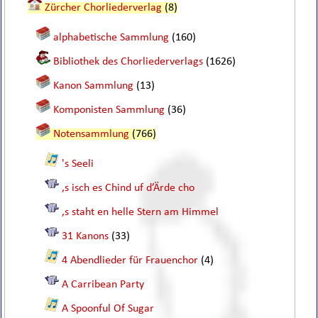
Zürcher Chorliederverlag
(8)
alphabetische Sammlung
(160)
Bibliothek des Chorliederverlags
(1626)
Kanon Sammlung
(13)
Komponisten Sammlung
(36)
Notensammlung
(766)
's Seeli
,s isch es Chind uf d’Ärde cho
,s staht en helle Stern am Himmel
31 Kanons
(33)
4 Abendlieder für Frauenchor
(4)
A Carribean Party
A Spoonful Of Sugar