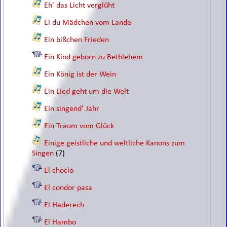
Eh' das Licht verglüht
Ei du Mädchen vom Lande
Ein bißchen Frieden
Ein Kind geborn zu Bethlehem
Ein König ist der Wein
Ein Lied geht um die Welt
Ein singend' Jahr
Ein Traum vom Glück
Einige geistliche und weltliche Kanons zum
Singen
(7)
El choclo
El condor pasa
El Haderech
El Hambo