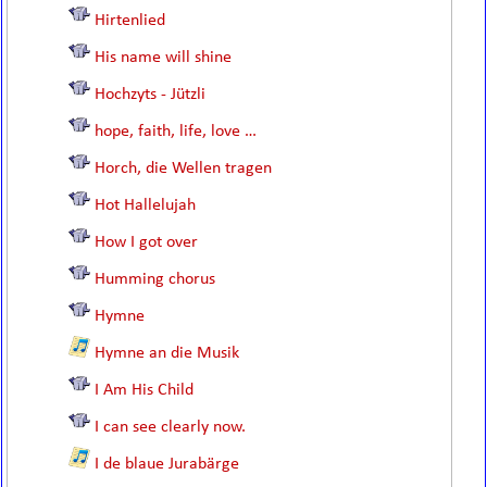
Hirtenlied
His name will shine
Hochzyts - Jützli
hope, faith, life, love …
Horch, die Wellen tragen
Hot Hallelujah
How I got over
Humming chorus
Hymne
Hymne an die Musik
I Am His Child
I can see clearly now.
I de blaue Jurabärge