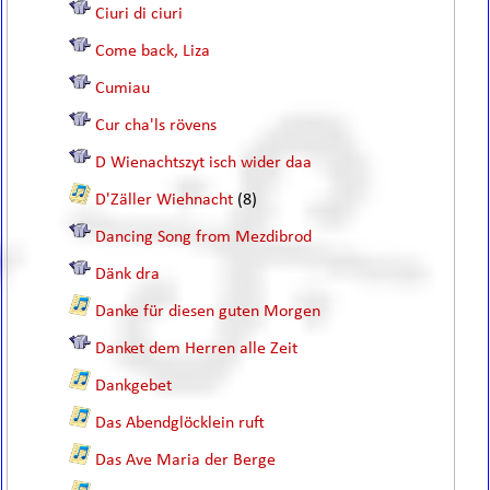
Ciuri di ciuri
Come back, Liza
Cumiau
Cur cha'ls rövens
D Wienachtszyt isch wider daa
D'Zäller Wiehnacht
(8)
Dancing Song from Mezdibrod
Dänk dra
Danke für diesen guten Morgen
Danket dem Herren alle Zeit
Dankgebet
Das Abendglöcklein ruft
Das Ave Maria der Berge