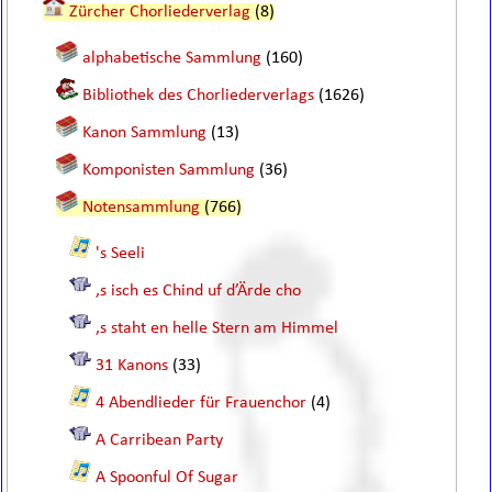
Zürcher Chorliederverlag
(8)
alphabetische Sammlung
(160)
Bibliothek des Chorliederverlags
(1626)
Kanon Sammlung
(13)
Komponisten Sammlung
(36)
Notensammlung
(766)
's Seeli
,s isch es Chind uf d’Ärde cho
,s staht en helle Stern am Himmel
31 Kanons
(33)
4 Abendlieder für Frauenchor
(4)
A Carribean Party
A Spoonful Of Sugar