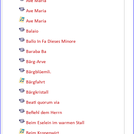
Ave Maria
Ave Maria
Ave Maria
Balaio
Ballo In Fa Dieses Minore
Baraba Ba
Bärg-Arve
Bärgblüemli.
Bärgfahrt
Bärgkristall
Beati quorum via
Befiehl dem Herrn
Beim Eselein im warmen Stall
Beim Kronenwirt