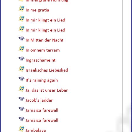
Immergrüne Hoffnung
In me gratia
In mir klingt ein Lied
In mir klingt ein Lied
In Mitten der Nacht
In omnem terram
Ingrazchameint.
Israelisches Liebeslied
It's raining again
Ja, das ist unser Leben
Jacob's ladder
Jamaica farewell
Jamaica farewell
Jambalaya