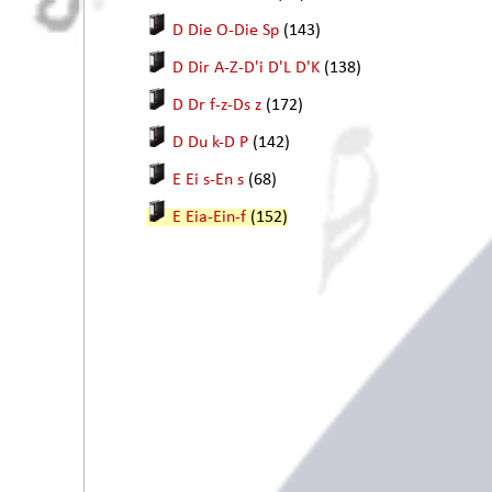
D Die O-Die Sp
(143)
D Dir A-Z-D'i D'L D'K
(138)
D Dr f-z-Ds z
(172)
D Du k-D P
(142)
E Ei s-En s
(68)
E Eia-Ein-f
(152)