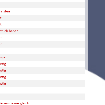
hristen
t
t
ht ich haben
en
en
ingen
ustig
ustig
ustig
ustig
t
asserstrome gleich