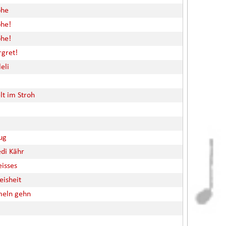
öhe
öhe!
öhe!
gret!
eli
lt im Stroh
lug
di Kähr
eisses
eisheit
meln gehn