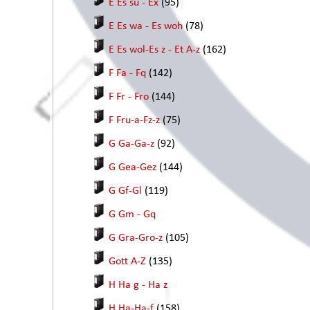
E Es su - Ex
(95)
E Es wa - Es woh
(78)
E Es wol-Es z - Et A-z
(162)
F Fa - Fq
(142)
F Fr - Fro
(144)
F Fru-a-Fz-z
(75)
G Ga-Ga-z
(92)
G Gea-Gez
(144)
G Gf-Gl
(119)
G Gm - Gq
G Gra-Gro-z
(105)
Gott A-Z
(135)
H Ha g - Ha z
H Ha-Ha-f
(158)