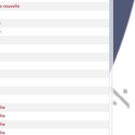
e nouvelle
e
e
öhe
öhe
öhe
öhe