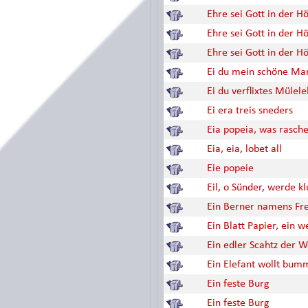
Ehre sei Gott in der H
Ehre sei Gott in der H
Ehre sei Gott in der H
Ei du mein schöne Mar
Ei du verflixtes Mülelel
Ei era treis sneders
Eia popeia, was rasche
Eia, eia, lobet all
Eie popeie
Eil, o Sünder, werde k
Ein Berner namens Fre
Ein Blatt Papier, ein w
Ein edler Scahtz der W
Ein Elefant wollt bum
Ein feste Burg
Ein feste Burg