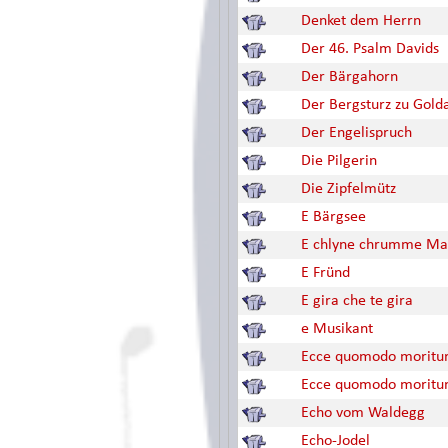
Denket dem Herrn
Der 46. Psalm Davids
Der Bärgahorn
Der Bergsturz zu Gold
Der Engelispruch
Die Pilgerin
Die Zipfelmütz
E Bärgsee
E chlyne chrumme Ma
E Fründ
E gira che te gira
e Musikant
Ecce quomodo moritu
Ecce quomodo moritu
Echo vom Waldegg
Echo-Jodel