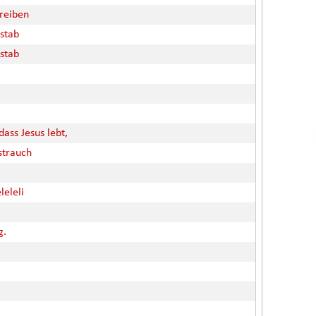
hreiben
stab
stab
dass Jesus lebt,
strauch
leleli
g.