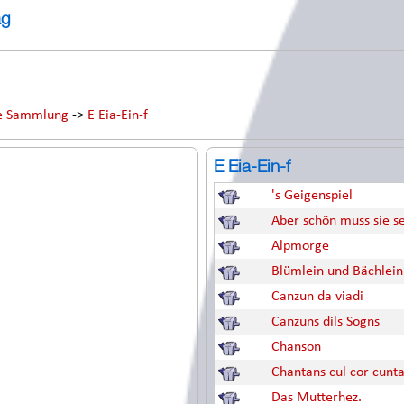
ag
he Sammlung
->
E Eia-Ein-f
E Eia-Ein-f
's Geigenspiel
Aber schön muss sie s
Alpmorge
Blümlein und Bächlein
Canzun da viadi
Canzuns dils Sogns
Chanson
Chantans cul cor cunta
Das Mutterhez.