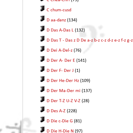
C Chea-Chri
(75)
C chum-cusd
D aa-danz
(134)
D Das A-Das L
(132)
D Das T - Das z D De a-z b-z c-z d-z e-z f-z g-z
D Dei A-Del-z
(76)
D Der A- Der E
(141)
D Der F- Der J
(1)
D Der He-Der Hz
(109)
D Der Ma-Der mi
(137)
D Der T-Z U-Z V-Z
(28)
D Des A-Z
(228)
D Die c-Die G
(81)
D Die H-Die N
(97)