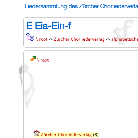
Liedersammlung des Zürcher Chorliederverl
E Eia-Ein-f
\ root
->
Zürcher Chorliederverlag
->
alphabetisc
\ root
Zürcher Chorliederverlag
(8)