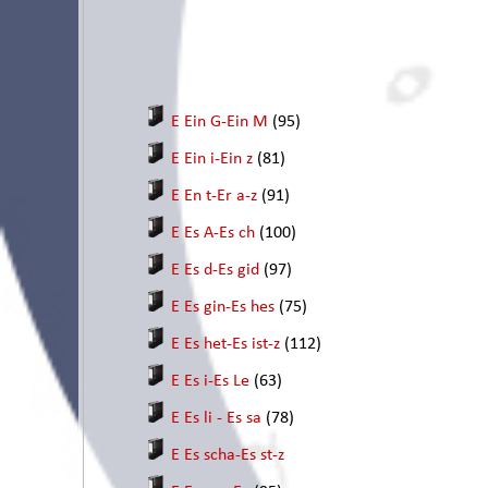
E Ein G-Ein M
(95)
E Ein i-Ein z
(81)
E En t-Er a-z
(91)
E Es A-Es ch
(100)
E Es d-Es gid
(97)
E Es gin-Es hes
(75)
E Es het-Es ist-z
(112)
E Es i-Es Le
(63)
E Es li - Es sa
(78)
E Es scha-Es st-z