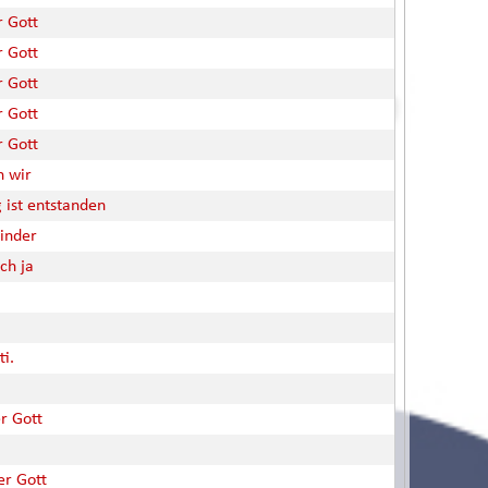
r Gott
r Gott
r Gott
r Gott
r Gott
n wir
 ist entstanden
Kinder
ich ja
ti.
er Gott
er Gott