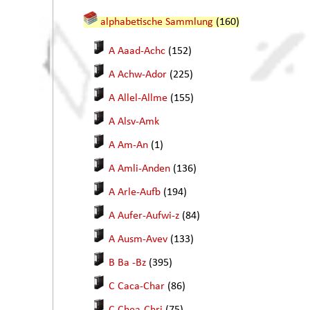
alphabetische Sammlung
(160)
A Aaad-Achc
(152)
A Achw-Ador
(225)
A Allel-Allme
(155)
A Alsv-Amk
A Am-An
(1)
A Amli-Anden
(136)
A Arle-Aufb
(194)
A Aufer-Aufwi-z
(84)
A Ausm-Avev
(133)
B Ba -Bz
(395)
C Caca-Char
(86)