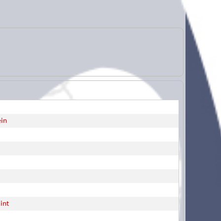
ein
int