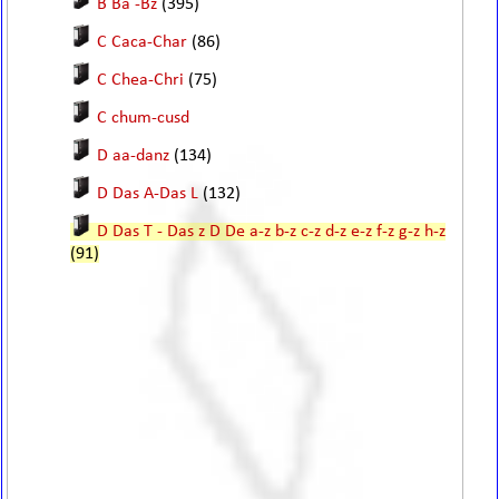
B Ba -Bz
(395)
C Caca-Char
(86)
C Chea-Chri
(75)
C chum-cusd
D aa-danz
(134)
D Das A-Das L
(132)
D Das T - Das z D De a-z b-z c-z d-z e-z f-z g-z h-z
(91)