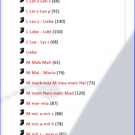
L Lat-z-Leh-z
(68)
L Lei-z-Les-p
(91)
L Les-z - Liebe
(140)
L Lobe - Lobt
(150)
L Lua - Lys z
(68)
Liebe
M Mab-Mah
(61)
M Mai - Mario
(74)
M mark-maz M mea-mein Hei
(73)
M mein Herz-mein Mad
(120)
M mer-mia
(87)
M mir a-mir z
(88)
M mis a-mit h
(78)
M mit z - mon p
(81)