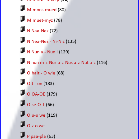
M mons-mued
(80)
M muet-myz
(78)
N Naa-Naz
(72)
N Nea-Nez - Ni-Niz
(135)
N Nun a - Nun l
(129)
N nun m-z-Nur a-z-Nus a-z-Nut a-z
(116)
O halt - O wie
(68)
O J - on
(183)
O OA-OE
(179)
O se-O T
(66)
O u-u we
(119)
O z-o we
P paa-pla
(63)