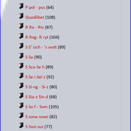
P pol - pus
(64)
Quodlibet
(108)
R Ra - Riv
(87)
R Rog- R ryt
(104)
S S' isch - 's wott
(89)
S Sa
(90)
S Sca-Se h
(89)
S Se i-Sei z
(92)
S Si-ng - Si-z
(80)
S Sia-z Sin-d
(68)
S So f - Som
(105)
S sona-sosei
(82)
S Sosi-suz
(77)