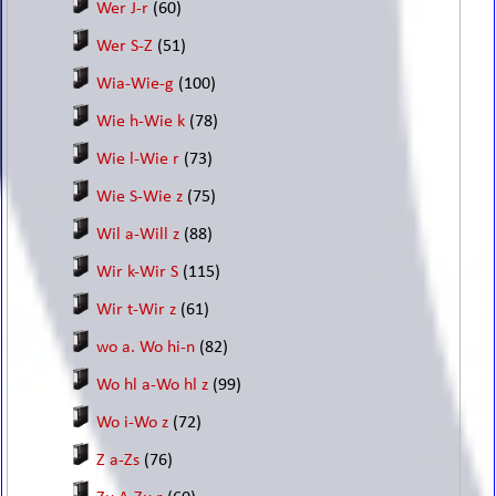
Wer J-r
(60)
Wer S-Z
(51)
Wia-Wie-g
(100)
Wie h-Wie k
(78)
Wie l-Wie r
(73)
Wie S-Wie z
(75)
Wil a-Will z
(88)
Wir k-Wir S
(115)
Wir t-Wir z
(61)
wo a. Wo hi-n
(82)
Wo hl a-Wo hl z
(99)
Wo i-Wo z
(72)
Z a-Zs
(76)