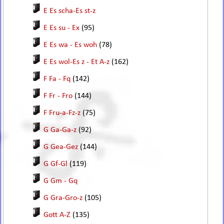
E Es scha-Es st-z
E Es su - Ex
(95)
E Es wa - Es woh
(78)
E Es wol-Es z - Et A-z
(162)
F Fa - Fq
(142)
F Fr - Fro
(144)
F Fru-a-Fz-z
(75)
G Ga-Ga-z
(92)
G Gea-Gez
(144)
G Gf-Gl
(119)
G Gm - Gq
G Gra-Gro-z
(105)
Gott A-Z
(135)