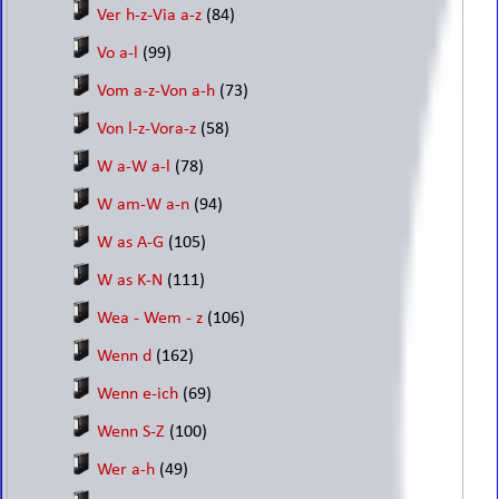
Ver h-z-Via a-z
(84)
Vo a-l
(99)
Vom a-z-Von a-h
(73)
Von l-z-Vora-z
(58)
W a-W a-l
(78)
W am-W a-n
(94)
W as A-G
(105)
W as K-N
(111)
Wea - Wem - z
(106)
Wenn d
(162)
Wenn e-ich
(69)
Wenn S-Z
(100)
Wer a-h
(49)