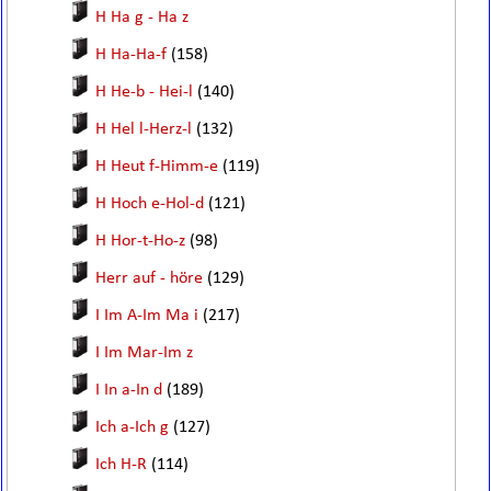
H Ha g - Ha z
H Ha-Ha-f
(158)
H He-b - Hei-l
(140)
H Hel l-Herz-l
(132)
H Heut f-Himm-e
(119)
H Hoch e-Hol-d
(121)
H Hor-t-Ho-z
(98)
Herr auf - höre
(129)
I Im A-Im Ma i
(217)
I Im Mar-Im z
I In a-In d
(189)
Ich a-Ich g
(127)
Ich H-R
(114)