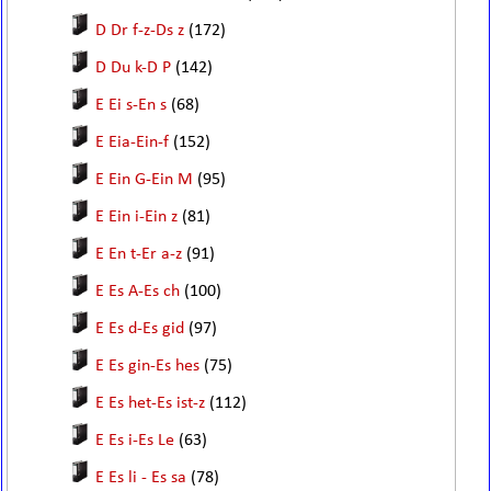
D Dr f-z-Ds z
(172)
D Du k-D P
(142)
E Ei s-En s
(68)
E Eia-Ein-f
(152)
E Ein G-Ein M
(95)
E Ein i-Ein z
(81)
E En t-Er a-z
(91)
E Es A-Es ch
(100)
E Es d-Es gid
(97)
E Es gin-Es hes
(75)
E Es het-Es ist-z
(112)
E Es i-Es Le
(63)
E Es li - Es sa
(78)