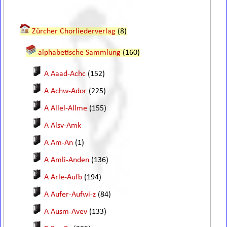
Zürcher Chorliederverlag
(8)
alphabetische Sammlung
(160)
A Aaad-Achc
(152)
A Achw-Ador
(225)
A Allel-Allme
(155)
A Alsv-Amk
A Am-An
(1)
A Amli-Anden
(136)
A Arle-Aufb
(194)
A Aufer-Aufwi-z
(84)
A Ausm-Avev
(133)