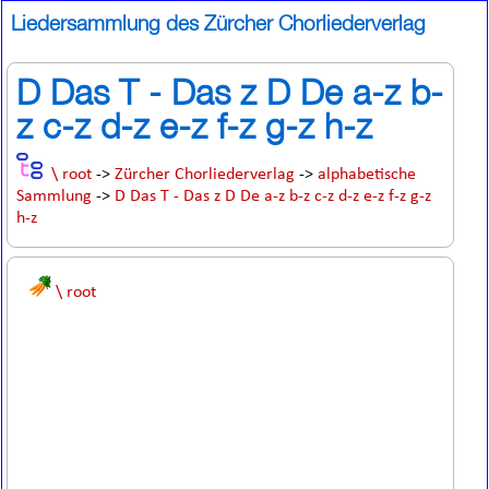
Liedersammlung des Zürcher Chorliederverlag
D Das T - Das z D De a-z b-
z c-z d-z e-z f-z g-z h-z
\ root
->
Zürcher Chorliederverlag
->
alphabetische
Sammlung
->
D Das T - Das z D De a-z b-z c-z d-z e-z f-z g-z
h-z
\ root