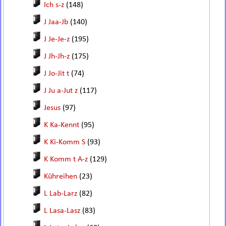
Ich s-z
(148)
J Jaa-Jb
(140)
J Je-Je-z
(195)
J Jh-Jh-z
(175)
J Jo-Jit t
(74)
J Ju a-Jut z
(117)
Jesus
(97)
K Ka-Kennt
(95)
K Ki-Komm S
(93)
K Komm t A-z
(129)
Kühreihen
(23)
L Lab-Larz
(82)
L Lasa-Lasz
(83)