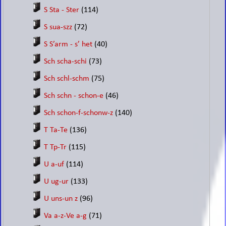
S Sta - Ster
(114)
S sua-szz
(72)
S S’arm - s’ het
(40)
Sch scha-schi
(73)
Sch schl-schm
(75)
Sch schn - schon-e
(46)
Sch schon-f-schonw-z
(140)
T Ta-Te
(136)
T Tp-Tr
(115)
U a-uf
(114)
U ug-ur
(133)
U uns-un z
(96)
Va a-z-Ve a-g
(71)