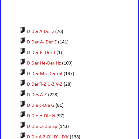
D Dei A-Del-z
(76)
D Der A- Der E
(141)
D Der F- Der J
(1)
D Der He-Der Hz
(109)
D Der Ma-Der mi
(137)
D Der T-Z U-Z V-Z
(28)
D Des A-Z
(228)
D Die c-Die G
(81)
D Die H-Die N
(97)
D Die O-Die Sp
(143)
D Dir A-Z-D'i D'L D'K
(138)