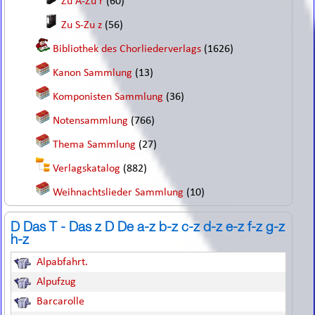
Zu A-Zu r
(60)
Zu S-Zu z
(56)
Bibliothek des Chorliederverlags
(1626)
Kanon Sammlung
(13)
Komponisten Sammlung
(36)
Notensammlung
(766)
Thema Sammlung
(27)
Verlagskatalog
(882)
Weihnachtslieder Sammlung
(10)
D Das T - Das z D De a-z b-z c-z d-z e-z f-z g-z
h-z
Alpabfahrt.
Alpufzug
Barcarolle