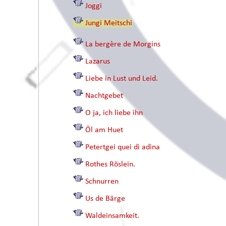
Joggi
Jungi Meitschi
La bergère de Morgins
Lazarus
Liebe in Lust und Leid.
Nachtgebet
O ja, ich liebe ihn
Öl am Huet
Petertgei quei di adina
Rothes Röslein.
Schnurren
Us de Bärge
Waldeinsamkeit.