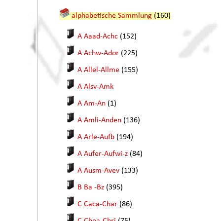
alphabetische Sammlung
(160)
A Aaad-Achc
(152)
A Achw-Ador
(225)
A Allel-Allme
(155)
A Alsv-Amk
A Am-An
(1)
A Amli-Anden
(136)
A Arle-Aufb
(194)
A Aufer-Aufwi-z
(84)
A Ausm-Avev
(133)
B Ba -Bz
(395)
C Caca-Char
(86)