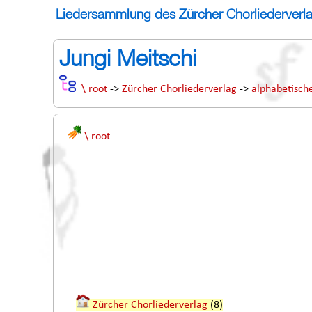
Liedersammlung des Zürcher Chorliederverl
Jungi Meitschi
\ root
->
Zürcher Chorliederverlag
->
alphabetisc
\ root
Zürcher Chorliederverlag
(8)