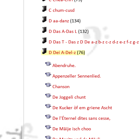
C Chea-Chri
(75)
C chum-cusd
D aa-danz
(134)
D Das A-Das L
(132)
D Das T - Das z D De a-z b-z c-z d-z e-z f-z g-z
D Dei A-Del-z
(76)
Abendruhe.
Appenzeller Sennenlied.
Chanson
De Joggeli chunt
De Kucker òf em griene Ascht
De l'Éternel dites sans cesse,
De Mäije isch choo