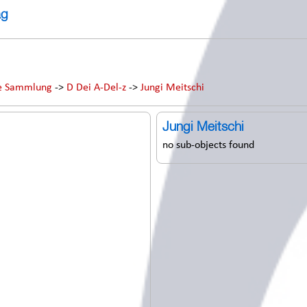
ag
he Sammlung
->
D Dei A-Del-z
->
Jungi Meitschi
Jungi Meitschi
no sub-objects found