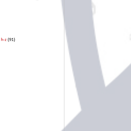
 h-z
(91)