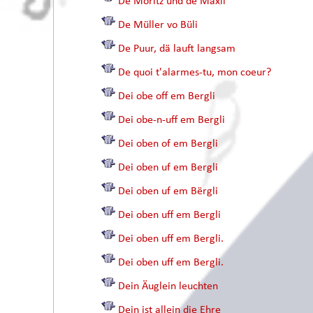
De Moritz und de Mäxli
De Müller vo Büli
De Puur, dä lauft langsam
De quoi t'alarmes-tu, mon coeur?
Dei obe off em Bergli
Dei obe-n-uff em Bergli
Dei oben of em Bergli
Dei oben uf em Bergli
Dei oben uf em Bërgli
Dei oben uff em Bergli
Dei oben uff em Bergli.
Dei oben uff em Bergli.
Dein Äuglein leuchten
Dein ist allein die Ehre